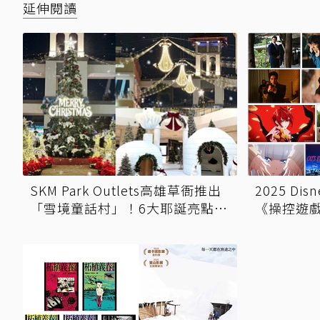
延伸閱讀
SKM Park Outlets高雄草衙推出
2025 D
「雪境童話村」！6大耶誕亮點一
《操控遊
次看，白天夜晚都超好拍
造》《再