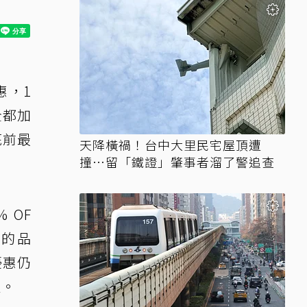
惠，1
全都加
底前最
天降橫禍！台中大里民宅屋頂遭
撞…留「鐵證」肇事者溜了警追查
 OF
熟悉的品
優惠仍
程。