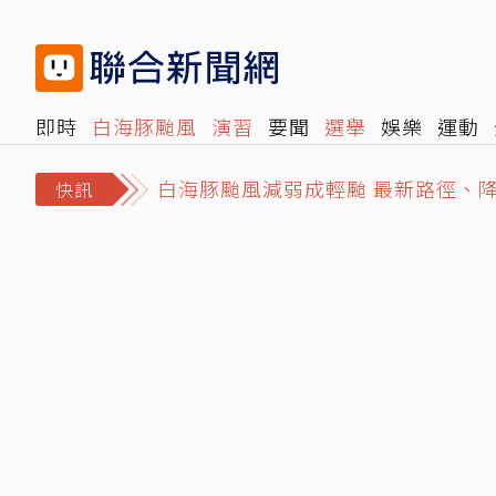
即時
白海豚颱風
演習
要聞
選舉
娛樂
運動
白海豚颱風減弱成輕颱 最新路徑、
閱讀
旅遊
雜誌
報時光
倡議+
500輯
轉角國
飛機餐出事了？南航疑提供「黑棗汁
快訊
4坪屋髒亂慘不忍睹！澎湖8童遭棄養