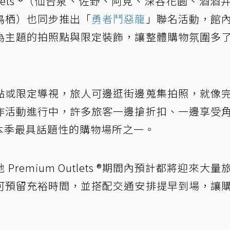
 Outlets ®（仙台泉、佐野、阿見、深谷花園、酒酒
鳥栖）也同步推出「
勇者鬥惡龍
」聯名活動，館
為主題的拍照點與限定裝飾，讓整體購物氛圍多
點或限定導視，旅人可邊逛街邊蒐集拍照，就像
作活動進行中，許多旅客一邊搶折扣、一邊享受
 ®成為本季最具話題性的購物場所之一。
remium Outlets ®期間內預計都將迎來大量
可預留充裕時間，並搭配交通安排提早到場，讓