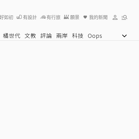
好如初
有設計
有行旅
願景
我的新聞
橘世代
文教
評論
兩岸
科技
Oops
女子漾
陽光行動
影音網
U好學