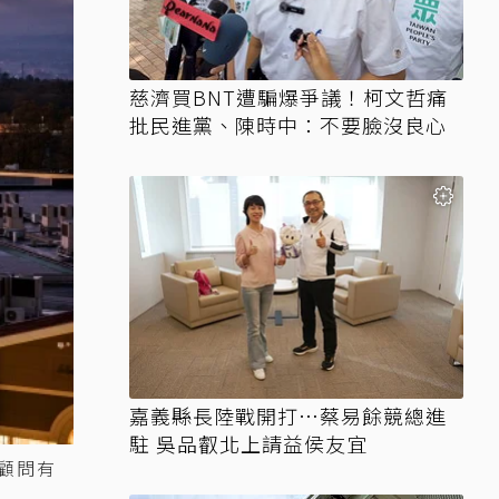
慈濟買BNT遭騙爆爭議！柯文哲痛
批民進黨、陳時中：不要臉沒良心
嘉義縣長陸戰開打…蔡易餘競總進
駐 吳品叡北上請益侯友宜
遊顧問有