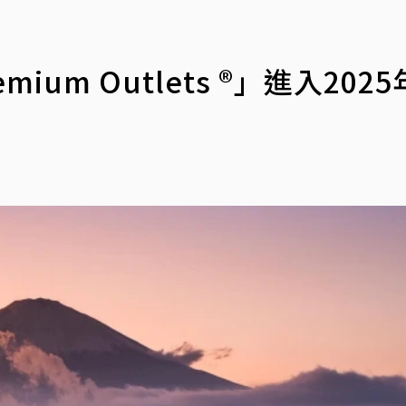
um Outlets ®」進入202