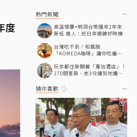
熱門新聞
5年度
高溫侵襲+明洞台幣匯率2年來
新低 達人：近日非遊韓好時機
台灣吃不到！和風版
「KOMEDA咖啡」讓你吃遍名
古屋在地美食
玩京都住新開幕「萬怡酒店」！
270間客房、走3分鐘到地鐵超
方便
猜你喜歡