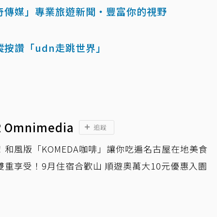
奇傳媒」專業旅遊新聞‧豐富你的視野
蹤按讚「udn走跳世界」
 Omnimedia
追蹤
！和風版「KOMEDA咖啡」讓你吃遍名古屋在地美食
雙重享受！9月住宿合歡山 順遊奧萬大10元優惠入園