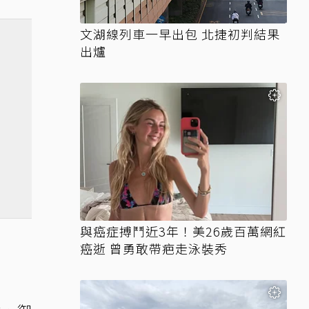
文湖線列車一早出包 北捷初判結果
出爐
與癌症搏鬥近3年！美26歲百萬網紅
癌逝 曾勇敢帶疤走泳裝秀