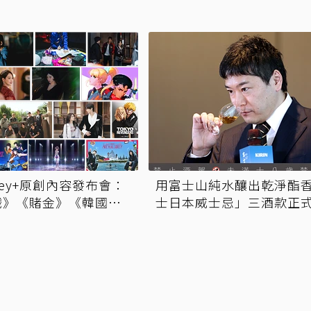
isney+原創內容發布會：
用富士山純水釀出乾淨酯香 「
戲》《賭金》《韓國製
士日本威士忌」三酒款正
婚皇后》等影劇搶先看