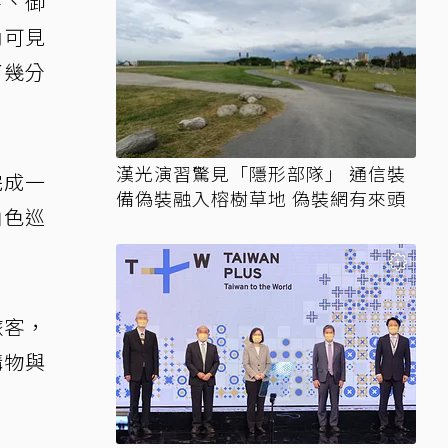
井、御
內可見
了幾分
漢光演習驚見「隱形部隊」 通信裝
完成一
備偽裝融入榕樹草地 偽裝網有來頭
角色巡
旅客，
購物與