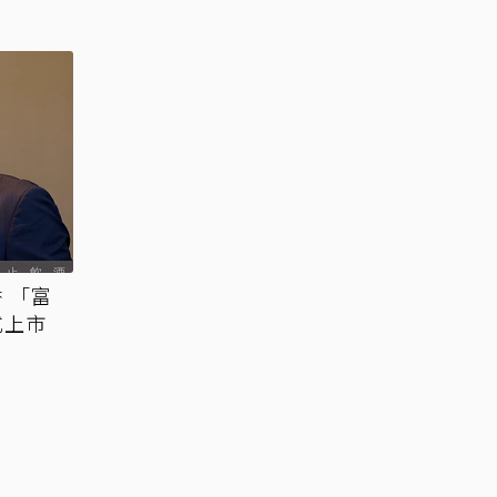
富
式上市