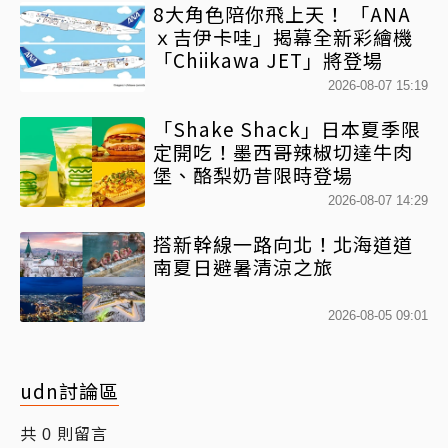
8大角色陪你飛上天！ 「ANA
ｘ吉伊卡哇」揭幕全新彩繪機
「Chiikawa JET」將登場
2026-08-07 15:19
「Shake Shack」日本夏季限
定開吃！墨西哥辣椒切達牛肉
堡、酪梨奶昔限時登場
2026-08-07 14:29
搭新幹線一路向北！北海道道
南夏日避暑清涼之旅
2026-08-05 09:01
udn討論區
共
則留言
0