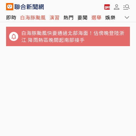
即時
白海豚颱風
演習
熱門
要聞
選舉
娛樂
運動
白海豚颱風快要通過北部海面！估傍晚登陸浙
江 降雨熱區晚間起南部接手
日職／林安可左膝疼痛西武抹消登錄 日媒感
大安區市場拜票遭民眾嗆擋路 沈伯洋致歉盼精
嘆：好事多磨
進、藍議員8字狠酸