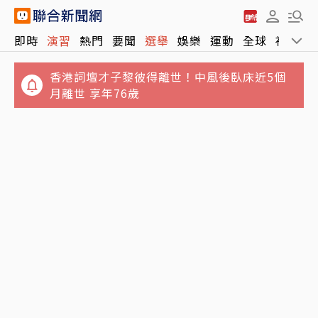
即時
演習
熱門
要聞
選舉
娛樂
運動
全球
社會
香港詞壇才子黎彼得離世！中風後臥床近5個
月離世 享年76歲
管爺阿甘路／管中閔揭留美至暗時刻 「突破從
東發號遭灌負評簽名全塗銷！徐巧芯籲別出征
冷門開始」
沈伯洋：店家的牆不需變戰場