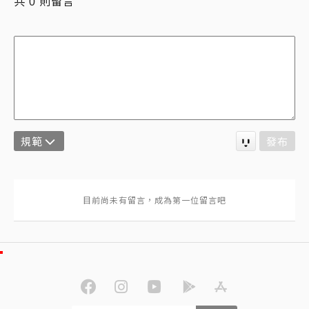
共
則留言
0
規範
發布