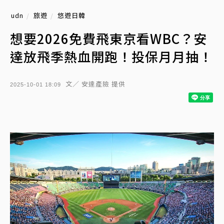
udn
旅遊
悠遊日韓
想要2026免費飛東京看WBC？安
達放飛季熱血開跑！投保月月抽！
文／ 安達產險 提供
2025-10-01 18:09