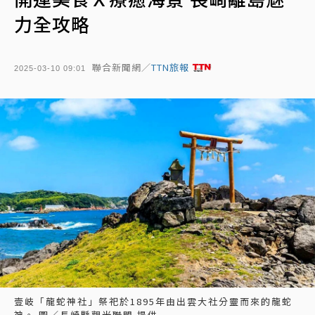
力全攻略
聯合新聞網／
TTN旅報
2025-03-10 09:01
壹岐「龍蛇神社」祭祀於1895年由出雲大社分靈而來的龍蛇
神。 圖／長崎縣觀光聯盟 提供