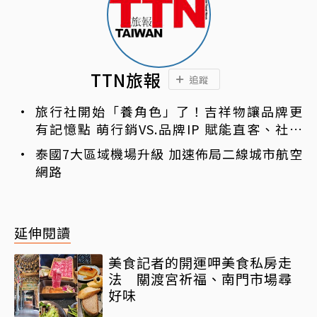
TTN旅報
追蹤
旅行社開始「養角色」了！吉祥物讓品牌更
有記憶點 萌行銷VS.品牌IP 賦能直客、社群
與服務新動能
泰國7大區域機場升級 加速佈局二線城市航空
網路
延伸閱讀
美食記者的開運呷美食私房走
法 關渡宮祈福、南門市場尋
好味