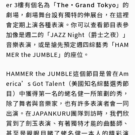
er 3樓有個名為「
The・Grand Tokyo
」的
劇場，劇場舞台設有獨特的伸展台，在這裡
會定期上演各種表演。你可以查看節目表參
加像是週二的「JAZZ Night（爵士之夜）」
音樂表演，或是搶先預定週四綜藝秀「HAM
MER the JUMBLE」的座位。
HAMMER the JUMBLE這個節目是曾在Am
erica’s Got Talent（美國知名綜藝選秀節
目）中獲得第一名的蛯名健一所策劃的秀，
除了舞者與音樂家，也有許多表演者會一同
出演。在JAPANKURU團隊到訪時，我們欣
賞到了劍玉表演、有著獨特才能的曲藝師、
甚至是親眼目睹了蛯名健一本人的精彩演