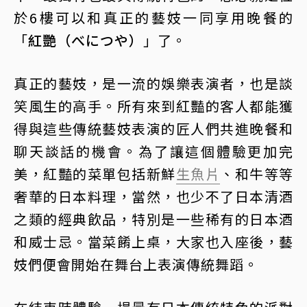
於6樓可以和真正的藝妓一同享用晚餐的
「
紅艷（べにつや）
」了。
真正的藝妓，是一流的娛樂表演者，也是談
笑風生的高手。所有來到紅豔的客人都能獲
得與這些傳統藝妓表演的匠人們共進晚餐和
聊天談話的機會。為了讓這個體驗更加完
美，紅豔的菜單包括新鮮
生魚片
、和牛等等
奢華的日本料理，當然，也少不了日本清酒
之類的經典飲品，特別是一些稀有的日本酒
和威士忌。當菜餚上桌，大家也入座後，藝
妓們便會開始在舞台上表演傳統舞蹈。