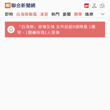
「白海豚」首傳災情 北市刮起9級陣風 1鷹
即時
白海豚颱風
演習
熱門
要聞
選舉
娛樂
運動
架、1圍籬倒塌1人受傷
不滿被管教！高雄國小生嗆老師「娘娘腔、像
個女人」 判決結果出爐
賴清德酸施政吊車尾助攻？王惠美與魏平政見
面 彰化藍營整合露曙光