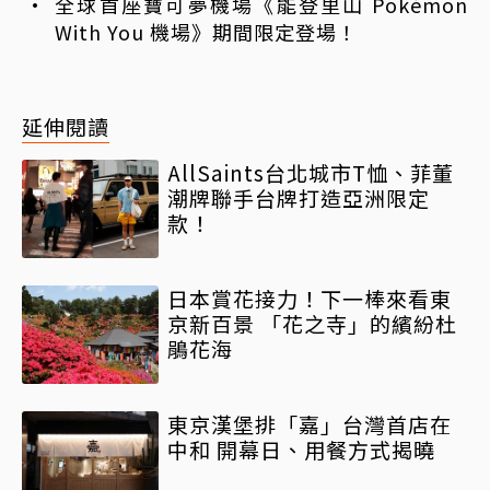
全球首座寶可夢機場《能登里山 Pokémon
With You 機場》期間限定登場！
延伸閱讀
AllSaints台北城市T恤、菲董
潮牌聯手台牌打造亞洲限定
款！
日本賞花接力！下一棒來看東
京新百景 「花之寺」的繽紛杜
鵑花海
東京漢堡排「嘉」台灣首店在
中和 開幕日、用餐方式揭曉