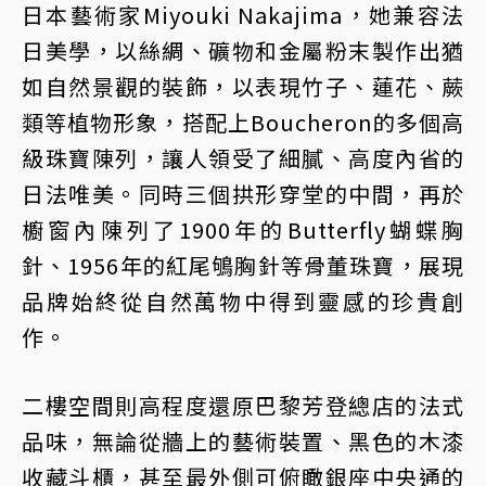
日本藝術家Miyouki Nakajima，她兼容法
日美學，以絲綢、礦物和金屬粉末製作出猶
如自然景觀的裝飾，以表現竹子、蓮花、蕨
類等植物形象，搭配上Boucheron的多個高
級珠寶陳列，讓人領受了細膩、高度內省的
日法唯美。同時三個拱形穿堂的中間，再於
櫥窗內陳列了1900年的Butterfly蝴蝶胸
針、1956年的紅尾鴝胸針等骨董珠寶，展現
品牌始終從自然萬物中得到靈感的珍貴創
作。
二樓空間則高程度還原巴黎芳登總店的法式
品味，無論從牆上的藝術裝置、黑色的木漆
收藏斗櫃，甚至最外側可俯瞰銀座中央通的