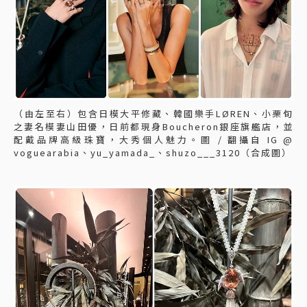
（由左至右）包含日模大平修藏、韓國樂手LØREN、小栗旬
之妻名模妻山田優，日前都現身Boucheron銀座旗艦店，並
配戴品牌高級珠寶，大秀個人魅力。圖 / 翻攝自 IG @
voguearabia、yu_yamada_、shuzo___3120（合成圖）