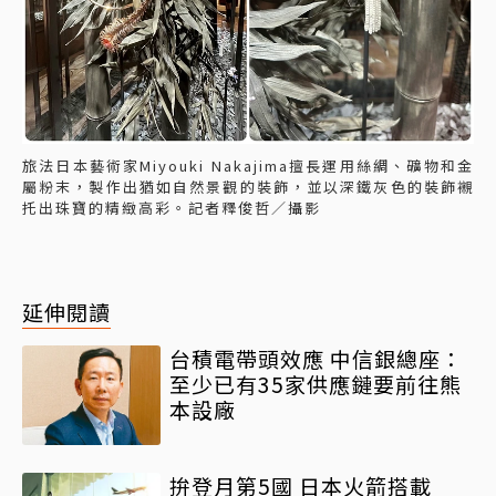
旅法日本藝術家Miyouki Nakajima擅長運用絲綢、礦物和金
屬粉末，製作出猶如自然景觀的裝飾，並以深鐵灰色的裝飾襯
托出珠寶的精緻高彩。記者釋俊哲／攝影
延伸閱讀
台積電帶頭效應 中信銀總座：
至少已有35家供應鏈要前往熊
本設廠
拚登月第5國 日本火箭搭載