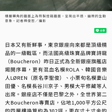
樓層轉角的牆面上為特製燈箱牆面，呈現出半透、幽微的生動
意象。記者釋俊哲／攝影
日本又有新鮮事，東京銀座向來都是頂級精
品的一級戰區，而法國高級珠寶品牌寶詩龍
（Boucheron）昨日正式為全新銀座旗艦店
揭開序幕，更有混血名模ROLA、韓國音樂
人LØREN（原名李聖俊）、小栗旬名模妻山
田優、名模長谷川京子、男模大平修藏等人
出席。銀座店不僅是巴黎之外，全世界第二
大Boucheron專賣店，佔地1,000平方公尺
的四層樓換算約為302坪，更在寸土寸金的