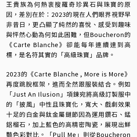
王貴族為何熱衷搜羅奇珍異石與珠寶的原
因，差別在於：2023的現在人們眼界視野早
非昔日，更凸顯了純然的喜悅、感受到趣味
與怦然心動為何如此困難，但Boucheron的
《Carte Blanche》卻能每年連續達到高
標，是名符其實的「高級珠寶」品牌。
2023的《Carte Blanche , More is More》
再度跳脫框架，進而全然跟服裝結合。例如
「Just An Ilusion」項鍊宛將高級訂製服中
的「披風」中性且珠寶化，寬大、戲劇效果
十足的白金與鈦金屬鏈節因為運用鑽石、錳
鋁榴石，加上藍色的高精密陶瓷，展現出鮮
豔色彩對比。「Pull Me」則從Boucheron