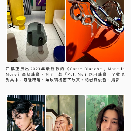
四樓正展出2023年最新款的《Carte Blanche , More is
More》高級珠寶，除了一款「Pull Me」兩用珠寶，全數陳
列其中，可近距離、無玻璃櫥窗下欣賞。記者釋俊哲／攝影