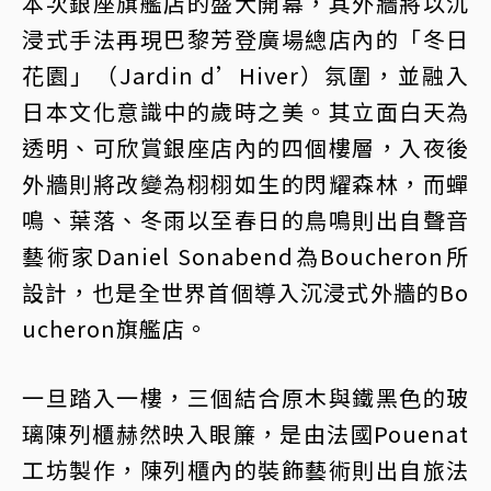
本次銀座旗艦店的盛大開幕，其外牆將以沉
浸式手法再現巴黎芳登廣場總店內的「冬日
花園」（Jardin d’Hiver）氛圍，並融入
日本文化意識中的歲時之美。其立面白天為
透明、可欣賞銀座店內的四個樓層，入夜後
外牆則將改變為栩栩如生的閃耀森林，而蟬
鳴、葉落、冬雨以至春日的鳥鳴則出自聲音
藝術家Daniel Sonabend為Boucheron所
設計，也是全世界首個導入沉浸式外牆的Bo
ucheron旗艦店。
一旦踏入一樓，三個結合原木與鐵黑色的玻
璃陳列櫃赫然映入眼簾，是由法國Pouenat
工坊製作，陳列櫃內的裝飾藝術則出自旅法