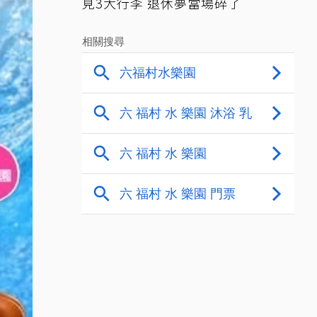
見3大行李 退休夢當場碎了