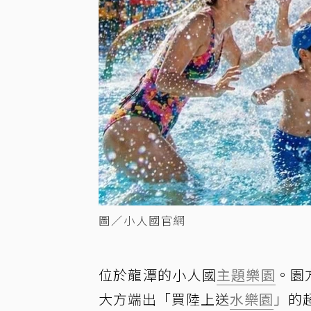
圖／小人國官網
位於龍潭的小人國
主題樂園
。園
大方端出「買陸上送
水樂園
」的