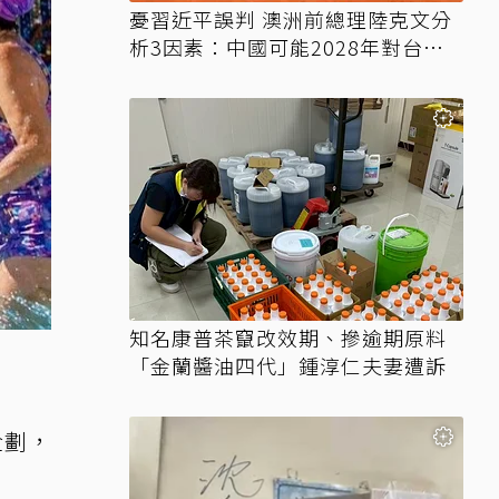
憂習近平誤判 澳洲前總理陸克文分
析3因素：中國可能2028年對台動
武
知名康普茶竄改效期、摻逾期原料
「金蘭醬油四代」鍾淳仁夫妻遭訴
企劃，