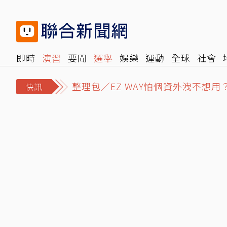
即時
演習
要聞
選舉
娛樂
運動
全球
社會
整理包／EZ WAY怕個資外洩不想
雜誌
報時光
倡議+
500輯
轉角國際
NBA
時
東發號遭灌負評簽名全塗銷！徐巧芯
快訊
71歲姜厚任戀上小2輪女友！她曝「