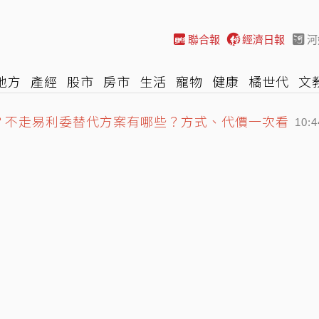
聯合報
經濟日報
河
地方
產經
股市
房市
生活
寵物
健康
橘世代
文
用？不走易利委替代方案有哪些？方式、代價一次看
尚
汽車
棒球
HBL
遊戲
專題
網誌
女子漾
陽光
10:4
籲別出征 沈伯洋：店家的牆不需變戰場
10:21
七世因緣」：3歲就認定是他
10:59