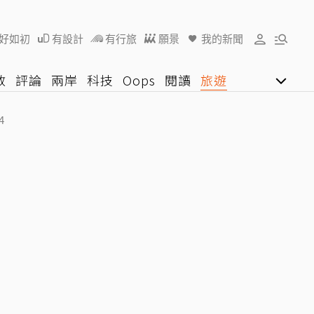
好如初
有設計
有行旅
願景
我的新聞
教
評論
兩岸
科技
Oops
閱讀
旅遊
行動
影音網
U好學
4