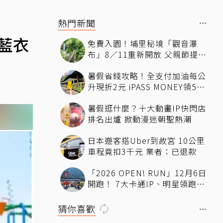
熱門新聞
藍衣
免費入園！埔里秘境「觀音瀑
布」8／11重新開放 父親節提前
朝聖「三瀑之首」、體驗天然冷
暑假省錢攻略！全支付加油每公
氣
升現折2元 iPASS MONEY領50
元7-11優惠
暑假逛什麼？十大動畫IP快閃店
排名出爐 掀動漫迷朝聖熱潮
日本遊客搭Uber到故宮 10公里
車程竟扣3千元 業者：已退款
「2026 OPEN! RUN」12月6日
開跑！ 7大卡通IP、明星領跑熱
血出發
猜你喜歡