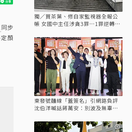
獨／買茶葉、修自家監視器全報公
帳 女國中主任涉貪3罪…1罪逆轉無
假
同步
罪
特定顏
東發號麵線「蓋簽名」引網路負評
沈伯洋喊話蔣萬安：別波及無辜店
家