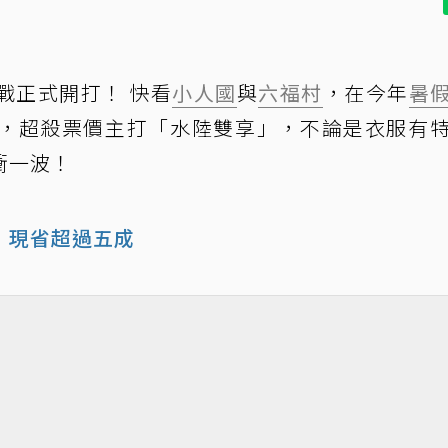
戰正式開打！ 快看
小人國
與
六福村
，在今年
暑
，超殺票價主打「水陸雙享」，不論是衣服有
衝一波！
」現省超過五成