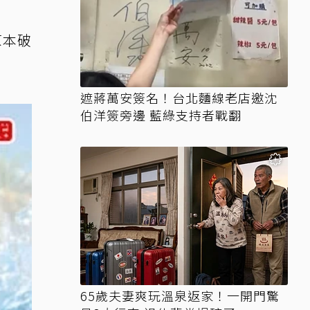
原本破
遮蔣萬安簽名！台北麵線老店邀沈
伯洋簽旁邊 藍綠支持者戰翻
65歲夫妻爽玩溫泉返家！一開門驚