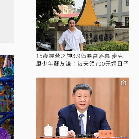
15歲經營之神3.9億暴富落幕 麥克
風少年蘇友謙：每天領700元過日子