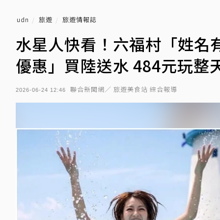
udn
旅遊
旅遊情報誌
水星人快看！六福村「姓名有
優惠」買陸送水 484元玩整
聯合新聞網／ 旅遊美食站 綜合報導
2026-06-24 12:46