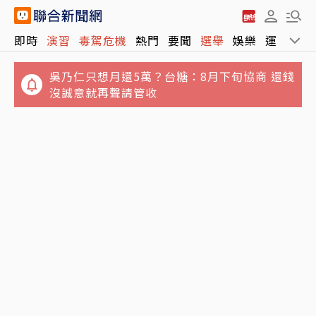
即時
演習
毒駕危機
熱門
要聞
選舉
娛樂
運動
全
吳乃仁只想月還5萬？台糖：8月下旬協商 還錢
沒誠意就再聲請管收
Sony、台積電傳擬砸1兆日圓 合資在熊本量產
自曝母親過世遺產稅4800萬！股市達人籲：父
新一代影像感測器
母提早布局避稅務陷阱