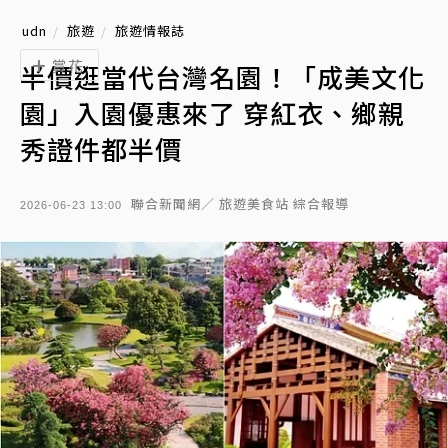
udn
旅遊
旅遊情報誌
賞花
半價逛當代台灣名園！「成美文化
園」入園優惠來了 穿紅衣、鄉親
秀證件都半價
聯合新聞網／ 旅遊美食站 綜合報導
2026-06-23 13:00