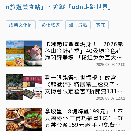
n旅遊美食站」
．追蹤「udn走跳世界」
成美文化園
彰化旅遊
熱門景點
賞花
卡娜赫拉驚喜現身！「2026赤
科山金針花季」40公頃金色花
海閃耀登場 「粉紅兔兔巨大氣
球+超狂500樂遊券」快追
2026-08-08 12:00
看一眼能得七世福報！ 故宮
《龍藏經》特展第二檔來了、
文博會限定套書7折開賣131萬
網驚：貧窮限制想像
2026-08-07 12:01
拿坡里「8塊烤雞199元」！不
只福勝亭 三商巧福買1送1、鮮
五丼套餐159元起 手刀免費領