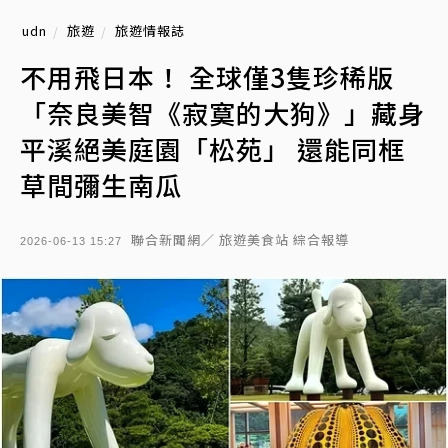
udn
旅遊
旅遊情報誌
不用飛日本！ 全球僅3隻珍稀版
「奈良美智《寂寞的大狗》」藏身
平溪絕美庭園「松苑」 還能同框
草間彌生南瓜
聯合新聞網／ 旅遊美食站 綜合報導
2026-06-13 15:27