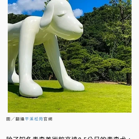
圖／翻攝
平溪松苑
官網