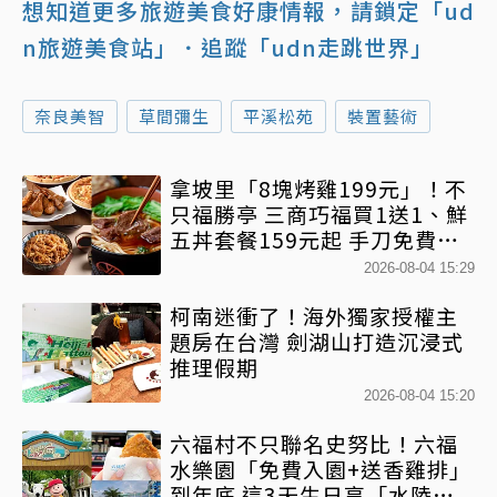
想知道更多旅遊美食好康情報，請鎖定「ud
n旅遊美食站」
．追蹤「udn走跳世界」
奈良美智
草間彌生
平溪松苑
裝置藝術
拿坡里「8塊烤雞199元」！不
只福勝亭 三商巧福買1送1、鮮
五丼套餐159元起 手刀免費領
優惠
2026-08-04 15:29
柯南迷衝了！海外獨家授權主
題房在台灣 劍湖山打造沉浸式
推理假期
2026-08-04 15:20
六福村不只聯名史努比！六福
水樂園「免費入園+送香雞排」
到年底 這3天生日享「水陸雙