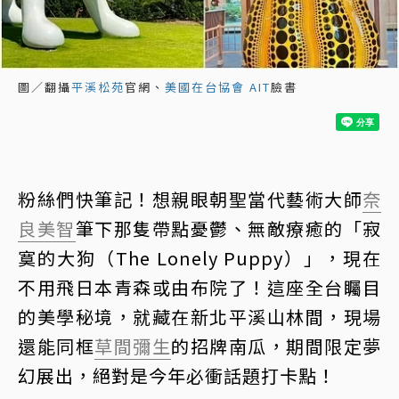
圖／翻攝
平溪松苑
官網、
美國在台協會 AIT
臉書
粉絲們快筆記！想親眼朝聖當代藝術大師
奈
良美智
筆下那隻帶點憂鬱、無敵療癒的「寂
寞的大狗（The Lonely Puppy）」，現在
不用飛日本青森或由布院了！這座全台矚目
的美學秘境，就藏在新北平溪山林間，現場
還能同框
草間彌生
的招牌南瓜，期間限定夢
幻展出，絕對是今年必衝話題打卡點！