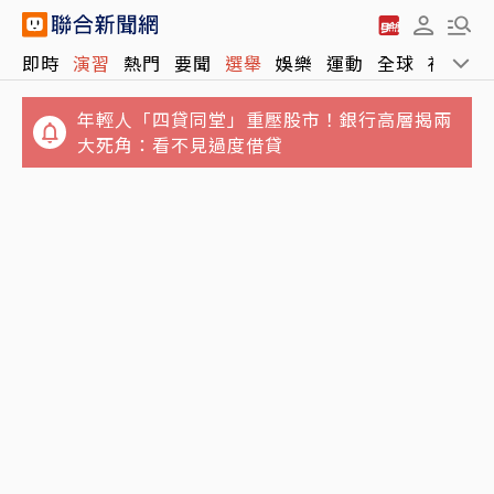
即時
演習
熱門
要聞
選舉
娛樂
運動
全球
社會
年輕人「四貸同堂」重壓股市！銀行高層揭兩
大死角：看不見過度借貸
麵線老店東發號「菜單蓋簽名」遭留一星負評
都是台股惹的禍？兆基事件敲響2警鐘 中小企
蔣萬安大氣回應
業當心