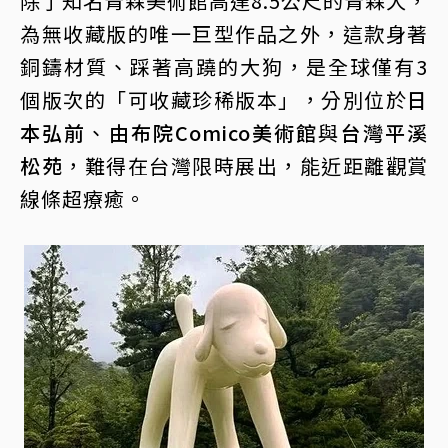
除了知名青森美術館高達8.5公尺的青森犬，
為無收藏版的唯一巨型作品之外，這款身著
銅鑄材質、踩著高蹺的大狗，是全球僅有3
個版次的「可收藏珍稀版本」，分別位於
日
本弘前
、
由布院Comico美術館
與
台灣平溪
松苑
，難得在台灣限時展出，能近距離觀賞
線條超療癒。