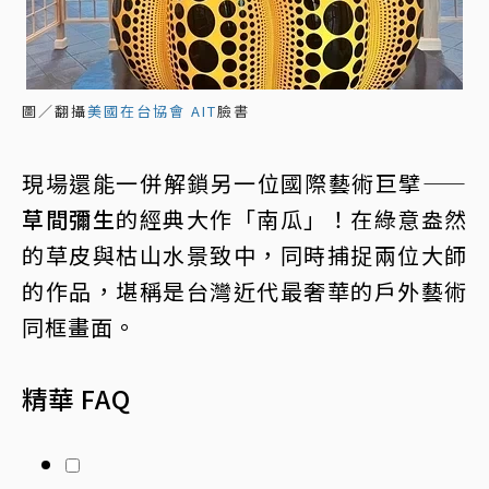
圖／翻攝
美國在台協會 AIT
臉書
現場還能一併解鎖另一位國際藝術巨擘——
草間彌生
的經典大作「南瓜」！在綠意盎然
的草皮與枯山水景致中，同時捕捉兩位大師
的作品，堪稱是台灣近代最奢華的戶外藝術
同框畫面。
精華 FAQ