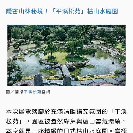
隱密山林秘境！「
平溪松苑
」枯山水庭園
圖／翻攝
平溪松苑
官網
本次展覽落腳於充滿清幽講究氛圍的「平溪
松苑」，園區被盎然綠意與遠山雲氣環繞，
本身就是一座精緻的日式枯山水庭園。當極