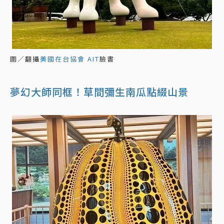
圖／翻攝
美國在台協會 AIT
臉書
夢幻大師同框！草間彌生南瓜點綴山景