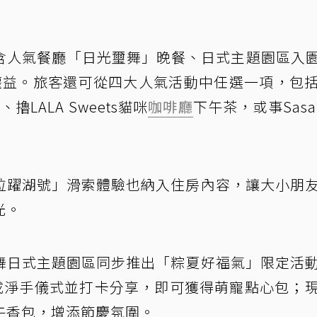
含人氣餐廳「日光璽舞」晚餐、日式主題園區入園
權益。旅客還可從四大人氣活動中任選一項，包
擼LALA Sweets貓咪
咖啡廳
下午茶，或事Sasa 
拉躍湖號」滑索體驗也納入住房內容，讓大小朋
光。
舞日式主題園區同步推出「粽夏好福氣」限定活
完成淨手儀式並打卡分享，即可獲得萌寵點心包；
午香包，增添節慶氛圍。