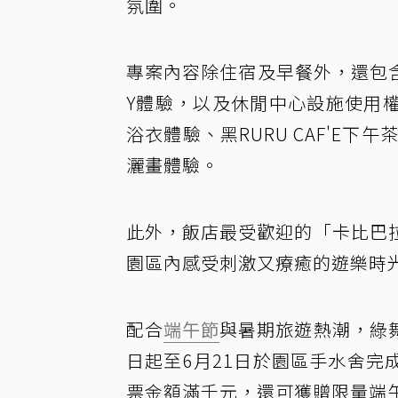
氛圍。
專案內容除住宿及早餐外，還包
Y體驗，以及休閒中心設施使用
浴衣體驗、黑RURU CAF'E下午茶、
灑畫體驗。
此外，飯店最受歡迎的「卡比巴
園區內感受刺激又療癒的遊樂時
配合
端午節
與暑期旅遊熱潮，綠
日起至6月21日於園區手水舍
票金額滿千元，還可獲贈限量端