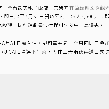
有「全台最美親子飯店」美譽的
宜蘭
綠舞國際觀
即日起至7月31日開放預訂，每人2,500元起
氣設施，提前規劃暑假行程可享多重早鳥優惠。
在8月31日前入住，即可享有周一至周四旺日免
U CAFÉ精選
下午茶
，入住三天兩夜再送日式