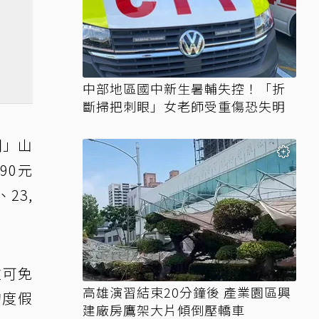
中部地區國中新生暑輔失控！「折
斷掃把刺眼」女老師受重傷恐失明
玥」山
90元
23,
住可免
高雄演習結束20分鐘後 產業園區興
的度假
建廠房鷹架大片傾倒壓轎車