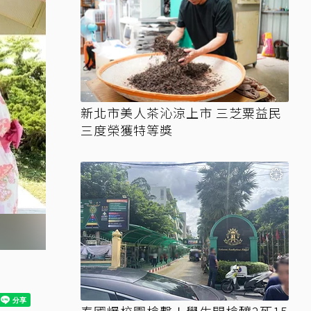
新北市美人茶沁涼上市 三芝粟益民
三度榮獲特等獎