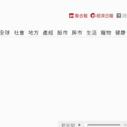
聯合報
經濟日報
河
全球
社會
地方
產經
股市
房市
生活
寵物
健康
際
NBA
時尚
汽車
棒球
HBL
遊戲
專題
網誌
聽新聞
0: