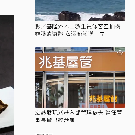
影／基隆外木山救生員泳客空拍機
尋獲遺遺體 海巡船艇送上岸
宏碁發現兆基內部管理缺失 辭任董
事長撤出經營層