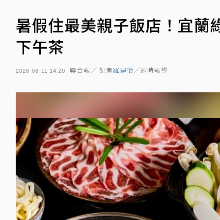
暑假住最美親子飯店！宜蘭綠
下午茶
聯合報／ 記者
羅建怡
／即時報導
2026-06-11 14:20