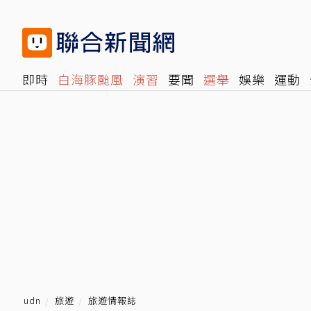
即時
白海豚颱風
演習
要聞
選舉
娛樂
運動
閱讀
旅遊
雜誌
報時光
倡議+
500輯
轉角國
udn
旅遊
旅遊情報誌