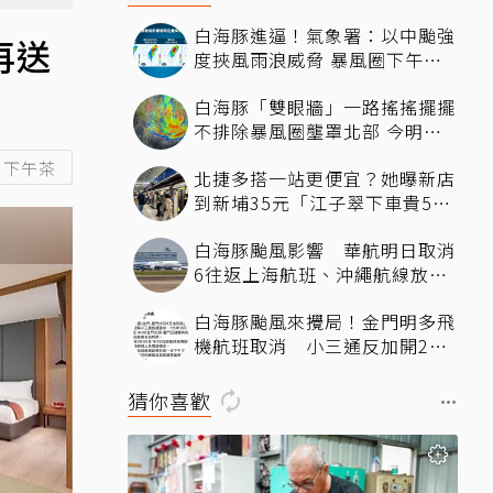
白海豚進逼！氣象署：以中颱強
再送
度挾風雨浪威脅 暴風圈下午影
響北部近海
白海豚「雙眼牆」一路搖搖擺擺
不排除暴風圈壟罩北部 今明最
近時刻
下午茶
北捷多搭一站更便宜？她曝新店
到新埔35元「江子翠下車貴5
元」驚呆網友
白海豚颱風影響 華航明日取消
6往返上海航班、沖繩航線放大
機型
白海豚颱風來攪局！金門明多飛
機航班取消 小三通反加開2班
疏運
猜你喜歡