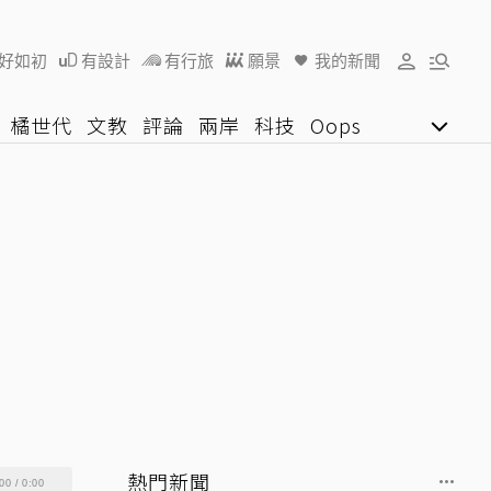
好如初
有設計
有行旅
願景
我的新聞
橘世代
文教
評論
兩岸
科技
Oops
女子漾
陽光行動
影音網
U好學
熱門新聞
00
/
0:00