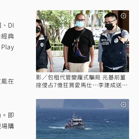
、DI
括經典
Play
影／包租代管變龐式騙局 兆基前董
友能在
座侵占7億狂買愛馬仕…李建成送北
檢
動。即
現場購