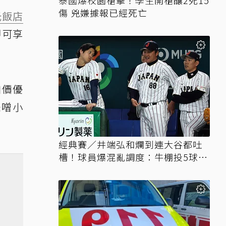
泰國爆校園槍擊！學生開槍釀2死15
傷 兇嫌據報已經死亡
光飯店
即可享
加價優
味噌小
經典賽／井端弘和爛到連大谷都吐
槽！球員爆混亂調度：牛棚投5球就
上場