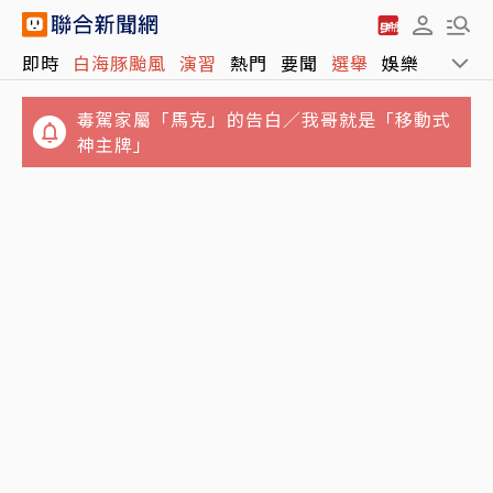
即時
白海豚颱風
演習
熱門
要聞
選舉
娛樂
運動
毒駕家屬「馬克」的告白／我哥就是「移動式
神主牌」
父神隱母離家…澎湖兄姐照顧弟妹共13人擠4
結婚基金全賠光！準新娘借錢拚翻本輸慘 崩潰
坪陋室 衛福部說話了
想悔婚：放男友自由