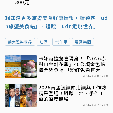
300元
想知道更多旅遊美食好康情報，請鎖定「ud
n旅遊美食站」
．追蹤「udn走跳世界」
義大遊樂世界
連假
端午節
麗寶樂園
卡娜赫拉驚喜現身！「2026赤
科山金針花季」40公頃金色花
海閃耀登場 「粉紅兔兔巨大氣
球+超狂500樂遊券」快追
2026-08-08 12:00
2026南國漫讀節走讀與工作坊
精采登場！腳踏土地、手作工
藝的深度體驗
2026-08-07 17:03