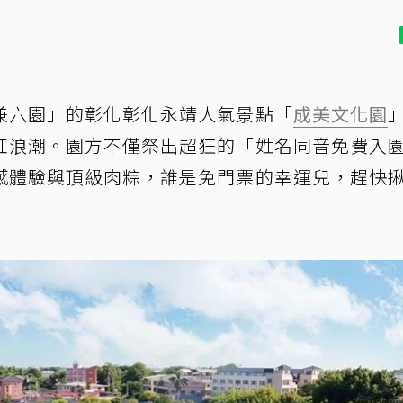
兼六園」的彰化彰化永靖人氣景點「
成美文化園
紅浪潮。園方不僅祭出超狂的「姓名同音免費入
感體驗與頂級肉粽，誰是免門票的幸運兒，趕快