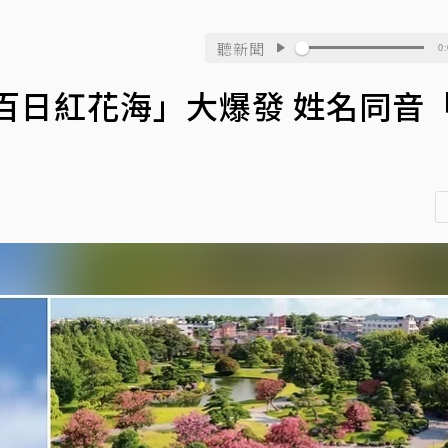
聽新聞
0:
百日紅花海」大爆發 姓名同音