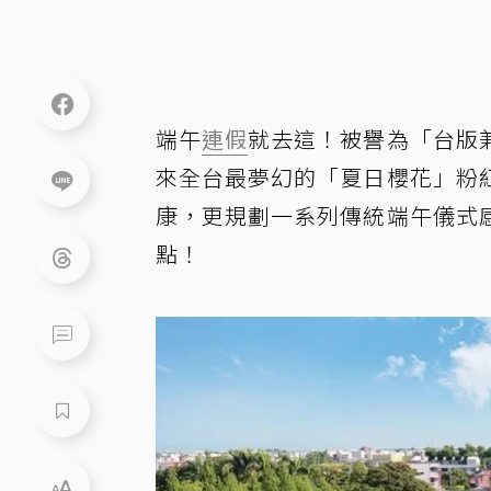
端午
連假
就去這！被譽為「台版
來全台最夢幻的「夏日櫻花」粉
康，更規劃一系列傳統端午儀式
點！