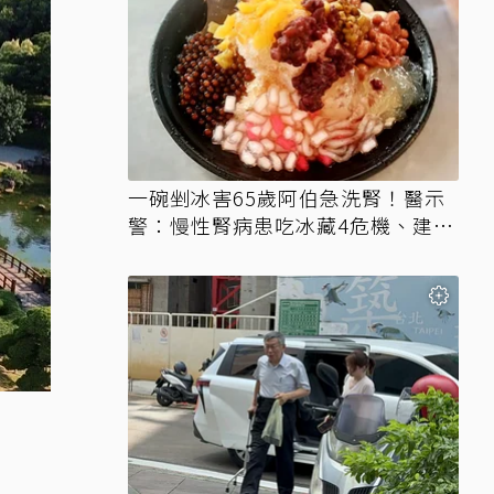
一碗剉冰害65歲阿伯急洗腎！醫示
警：慢性腎病患吃冰藏4危機、建議
3妙招