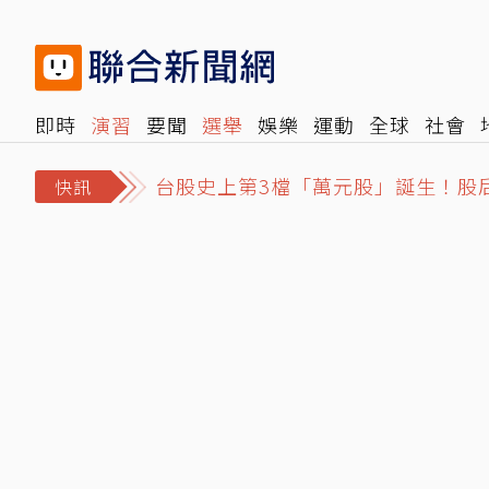
即時
演習
要聞
選舉
娛樂
運動
全球
社會
台股史上第3檔「萬元股」誕生！股后川
雜誌
報時光
倡議+
500輯
轉角國際
NBA
時
盧秀燕挑戰2028「不會讓大家失
快訊
北京對台「失能戰」曝光！3手段癱