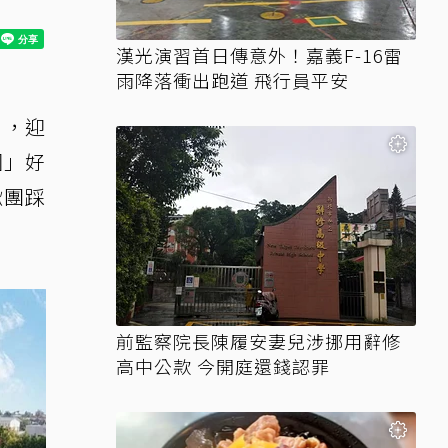
漢光演習首日傳意外！嘉義F-16雷
雨降落衝出跑道 飛行員平安
」，迎
園」好
揪團踩
前監察院長陳履安妻兒涉挪用辭修
高中公款 今開庭還錢認罪