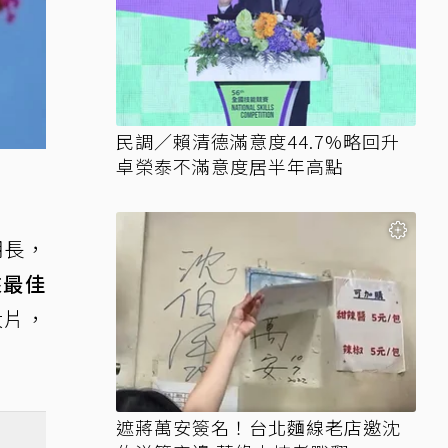
民調／賴清德滿意度44.7%略回升
卓榮泰不滿意度居半年高點
期長，
來最佳
大片，
遮蔣萬安簽名！台北麵線老店邀沈