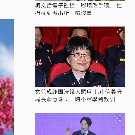
柯文哲電子監控「腳環改手環」 拄
拐杖到派出所…喊沒事
女兒成詐團洗錢人頭戶 北市信義分
局長蕭惠珠：一時不察學到教訓