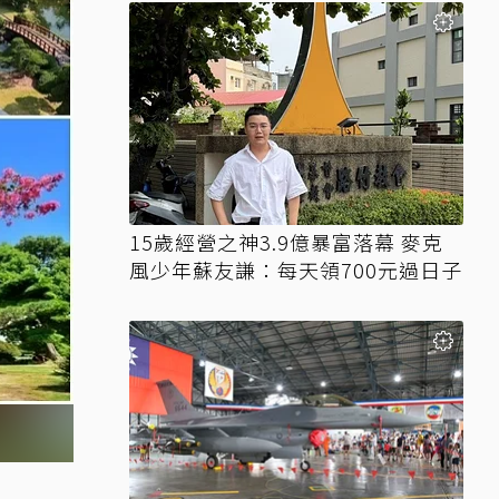
15歲經營之神3.9億暴富落幕 麥克
風少年蘇友謙：每天領700元過日子