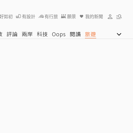
好如初
有設計
有行旅
願景
我的新聞
教
評論
兩岸
科技
Oops
閱讀
旅遊
行動
影音網
U好學