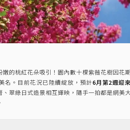
粉嫩的桃紅花朵吸引！園內數十棵紫薇花樹因花
美名。目前花況已陸續綻放，預計
6月第2週迎
厝、翠綠日式造景相互輝映，隨手一拍都是網美
。