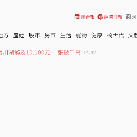
聯合報
經濟日報
河
地方
產經
股市
房市
生活
寵物
健康
橘世代
文
湖觸及10,100元 一張破千萬
尚
汽車
棒球
HBL
遊戲
專題
網誌
女子漾
陽光
14:42
望」？鄭照新唱耶誕歌：時間到就知答案
14:28
瘓台北市 迫使屈服非摧毀
14:50