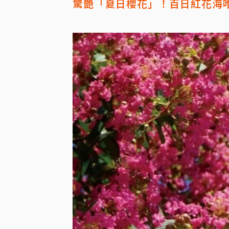
驚艷「夏日櫻花」！百日紅花海