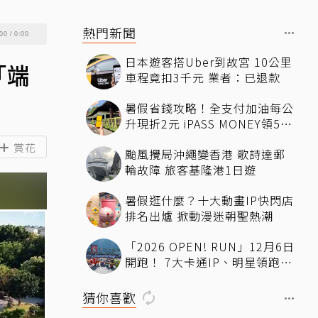
熱門新聞
00
/
0:00
日本遊客搭Uber到故宮 10公里
「端
車程竟扣3千元 業者：已退款
暑假省錢攻略！全支付加油每公
升現折2元 iPASS MONEY領50
元7-11優惠
賞花
颱風攪局沖繩變香港 歌詩達郵
輪故障 旅客基隆港1日遊
暑假逛什麼？十大動畫IP快閃店
排名出爐 掀動漫迷朝聖熱潮
「2026 OPEN! RUN」12月6日
開跑！ 7大卡通IP、明星領跑熱
血出發
猜你喜歡