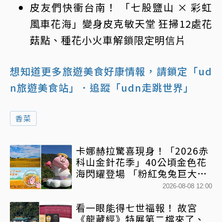
皮友們快衝台南！ 「七股鹽山 × 彩虹
風車花海」變身皮克敏天堂 狂掃12處花
菇點、種花小火車解鎖限定明信片
想知道更多旅遊美食好康情報，請鎖定「ud
n旅遊美食站」
．追蹤「udn走跳世界」
香菜
卡娜赫拉驚喜現身！「2026赤
科山金針花季」40公頃金色花
海閃耀登場 「粉紅兔兔巨大氣
球+超狂500樂遊券」快追
2026-08-08 12:00
看一眼能得七世福報！ 故宮
《龍藏經》特展第二檔來了、