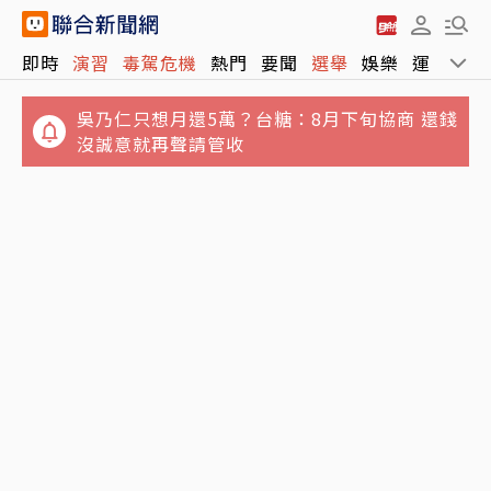
吳乃仁只想月還5萬？台糖：8月下旬協商 還錢
即時
演習
毒駕危機
熱門
要聞
選舉
娛樂
運動
全
沒誠意就再聲請管收
自曝母親過世遺產稅4800萬！股市達人籲：父
母提早布局避稅務陷阱
Sony、台積電傳擬砸1兆日圓 合資在熊本量產
新一代影像感測器