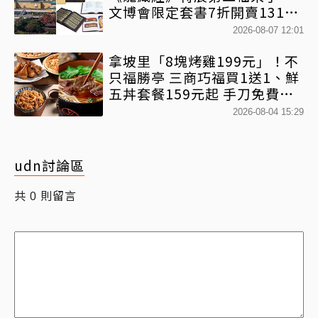
文博會限定套書7折開賣131萬
網驚：貧窮限制想像
2026-08-07 12:01
拿坡里「8塊烤雞199元」！不
只福勝亭 三商巧福買1送1、鮮
五丼套餐159元起 手刀免費領
優惠
2026-08-04 15:29
udn討論區
共
則留言
0