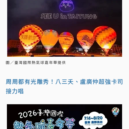
圖／臺灣國際熱氣球嘉年華提供
周周都有光雕秀！八三夭、盧廣仲超強卡司
接力唱