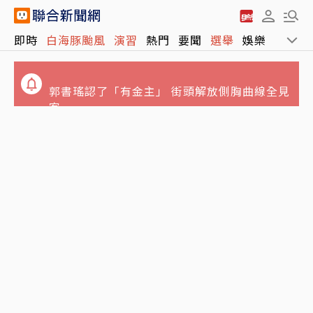
包租代管變龐式騙局…兆基前董座涉吞7億狂
即時
白海豚颱風
演習
熱門
要聞
選舉
娛樂
運動
買愛馬仕 李建成送北檢畫面曝光
郭書瑤認了「有金主」 街頭解放側胸曲線全見
客
中聯致癌油案延燒傳衛福部長石崇良已請辭 行
政院最新回應