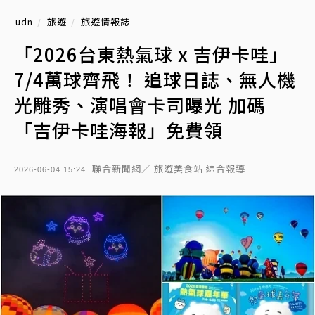
udn
旅遊
旅遊情報誌
「2026台東熱氣球 x 吉伊卡哇」
7/4萬球齊飛！ 追球日誌、無人機
光雕秀、演唱會卡司曝光 加碼
「吉伊卡哇海報」免費領
聯合新聞網／ 旅遊美食站 綜合報導
2026-06-04 15:24