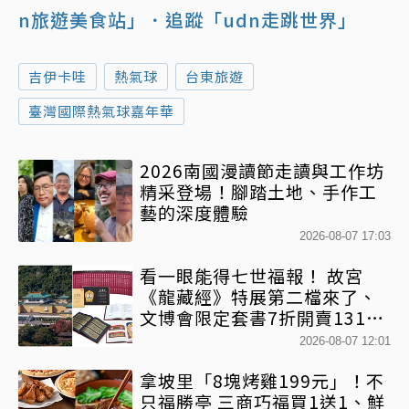
n旅遊美食站」
．追蹤「udn走跳世界」
吉伊卡哇
熱氣球
台東旅遊
臺灣國際熱氣球嘉年華
2026南國漫讀節走讀與工作坊
精采登場！腳踏土地、手作工
藝的深度體驗
2026-08-07 17:03
看一眼能得七世福報！ 故宮
《龍藏經》特展第二檔來了、
文博會限定套書7折開賣131萬
網驚：貧窮限制想像
2026-08-07 12:01
拿坡里「8塊烤雞199元」！不
只福勝亭 三商巧福買1送1、鮮