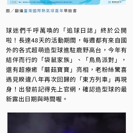
圖／翻攝
臺灣國際熱氣球嘉年
華臉書
球迷們千呼萬喚的「追球日誌」終於公開
啦！長達48天的活動期間，每週都有來自國
外的各式超萌造型球進駐鹿野高台，今年有
結伴而行的「袋鼠家族」、「鳥鳥派對」，
還有超療癒「蘑菇寶寶」亮相，老粉絲驚喜
遇見睽違八年再次回歸的「東方列車」再現
身！出發前記得先上官網，確認造型球的最
新露出日期與時間喔。