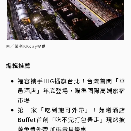
圖／業者KKday提供
編輯推薦
福容攜手IHG插旗台北！台灣首間「華
邑酒店」年底登場，瞄準國際高端旅宿
市場
第一家「吃到飽可外帶」！茹曦酒店
Buffet首創「吃不完打包帶走」現烤披
薩免費外帶 加碼壽星優惠