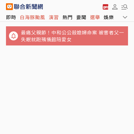
即時
白海豚颱風
演習
熱門
要聞
選舉
娛樂
運動
最痛父親節！中和公公殺媳婦命案 被害者父一
失眠就跑殯儀館陪愛女
白海豚颱風打亂88節！航班停航66架次、船班
「蜘蛛人CP」湯姆霍蘭德、千黛亞補辦婚禮！
停航39航
包下英國頂級莊園 秘密派對曝光