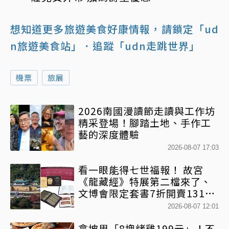
想知道更多旅遊美食好康情報，請鎖定「ud
n旅遊美食站」
．追蹤「udn走跳世界」
機票
旅展
2026南國漫讀節走讀與工作坊
精采登場！腳踏土地、手作工
藝的深度體驗
2026-08-07 17:03
看一眼能得七世福報！ 故宮
《龍藏經》特展第二檔來了、
文博會限定套書7折開賣131萬
網驚：貧窮限制想像
2026-08-07 12:01
拿坡里「8塊烤雞199元」！不