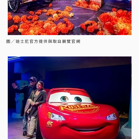
圖／迪士尼官方提供與取自展覽官網