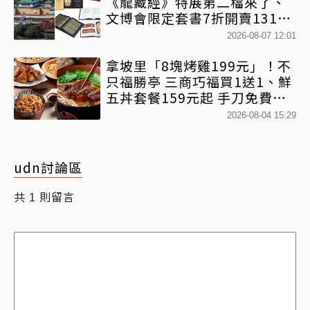
《龍藏經》特展第二檔來了、
文博會限定套書7折開賣131萬
網驚：貧窮限制想像
2026-08-07 12:01
拿坡里「8塊烤雞199元」！不
只福勝亭 三商巧福買1送1、鮮
五丼套餐159元起 手刀免費領
優惠
2026-08-04 15:29
udn討論區
共
則留言
1