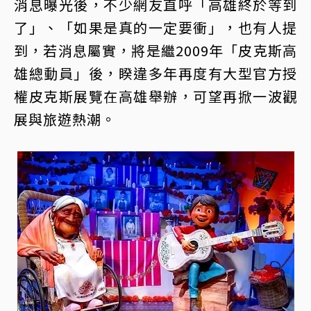
消息曝光後，不少網友直呼「高雄終於等到
了」、「如果是真的一定要衝」，也有人提
到，若消息屬實，將是繼2009年「皮克斯高
雄總動員」後，睽違多年再度有大型官方授
權皮克斯展覽在高雄舉辦，可望再掀一波觀
展與旅遊熱潮。