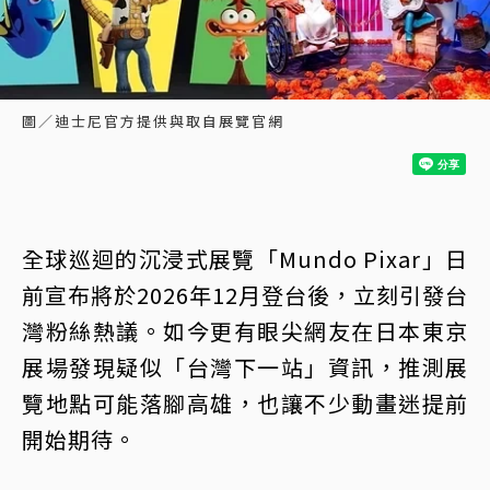
圖／迪士尼官方提供與取自展覽官網
全球巡迴的沉浸式展覽「Mundo Pixar」日
前宣布將於2026年12月登台後，立刻引發台
灣粉絲熱議。如今更有眼尖網友在日本東京
展場發現疑似「台灣下一站」資訊，推測展
覽地點可能落腳高雄，也讓不少動畫迷提前
開始期待。