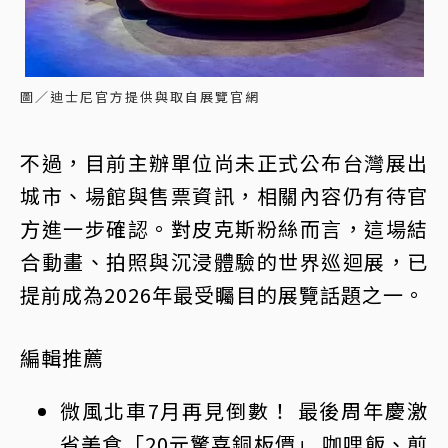
圖／迪士尼官方提供與取自展覽官網
不過，目前主辦單位尚未正式公布台灣展出
城市、場館與售票資訊，相關內容仍有待官
方進一步確認。對皮克斯粉絲而言，這場結
合動畫、拍照與沉浸體驗的世界巡迴展，已
提前成為2026年最受矚目的展覽話題之一。
編輯推薦
微風北車7月再見倒數！ 最後周年慶激
省美食「20元驚喜銅板價」 咖哩飯、煎