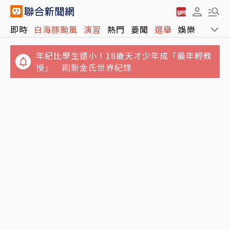
即時
白海豚颱風
演習
熱門
要聞
選舉
娛樂
運動
年紀比學生還小！18歲天才少年成「最年輕教
授」 刷新金氏世界紀錄
首度出面回應！續任3天即參選美校長 清大校
長高為元發信致歉