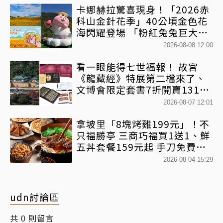
卡娜赫拉驚喜現身！「2026赤
科山金針花季」40公頃金色花
海閃耀登場 「粉紅兔兔巨大氣
球+超狂500樂遊券」快追
2026-08-08 12:00
看一眼能得七世福報！ 故宮
《龍藏經》特展第二檔來了、
文博會限定套書7折開賣131萬
網驚：貧窮限制想像
2026-08-07 12:01
拿坡里「8塊烤雞199元」！不
只福勝亭 三商巧福買1送1、鮮
五丼套餐159元起 手刀免費領
優惠
2026-08-04 15:29
udn討論區
共
則留言
0