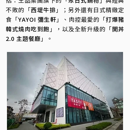
括：王品集團旗下的「
聚日式鍋物
」與經典
不敗的「
西堤牛排
」；另外還有日式精緻定
食「
YAYOI 彌生軒
」、肉控最愛的「
打爆豬
韓式燒肉吃到飽
」，以及全新升級的「
開丼
2.0 主題餐廳
」。