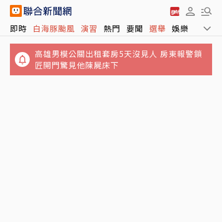
即時
白海豚颱風
演習
熱門
要聞
選舉
娛樂
運動
高雄男模公關出租套房5天沒見人 房東報警鎖
匠開門驚見他陳屍床下