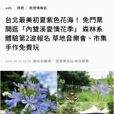
udn
旅遊
旅遊情報誌
台北最美初夏紫色花海！ 免門票
開逛「內雙溪愛情花季」 森林系
體驗第2波報名 草地音樂會、市集
手作免費玩
聯合新聞網／ 旅遊美食站 綜合報導
2026-05-14 12:00