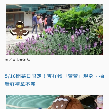
圖／臺北大地誌
5/16開幕日限定！吉祥物「鷲鷲」現身、抽
獎好禮拿不完