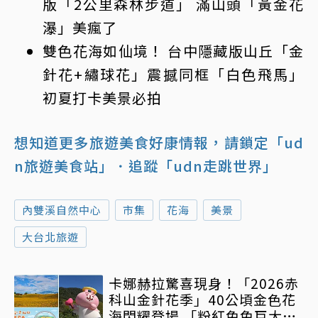
版「2公里森林步道」 滿山頭「黃金花
瀑」美瘋了
雙色花海如仙境！ 台中隱藏版山丘「金
針花+繡球花」震撼同框「白色飛馬」
初夏打卡美景必拍
想知道更多旅遊美食好康情報，請鎖定「ud
n旅遊美食站」
．追蹤「udn走跳世界」
內雙溪自然中心
市集
花海
美景
大台北旅遊
卡娜赫拉驚喜現身！「2026赤
科山金針花季」40公頃金色花
海閃耀登場 「粉紅兔兔巨大氣