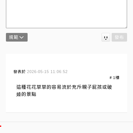
規範
發布
發表於
2026-05-15 11:06:52
#
1
樓
這種花花草草的容易流於充斥親子屁孩或破
嬯的景點