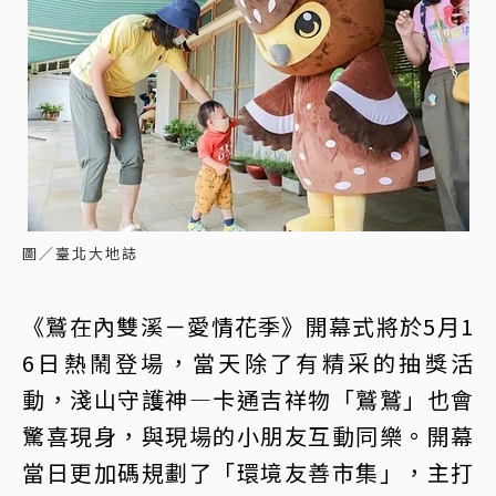
圖／臺北大地誌
《鷲在內雙溪－愛情花季》開幕式將於5月1
6日熱鬧登場，當天除了有精采的抽獎活
動，淺山守護神—卡通吉祥物「鷲鷲」也會
驚喜現身，與現場的小朋友互動同樂。開幕
當日更加碼規劃了「環境友善市集」，主打