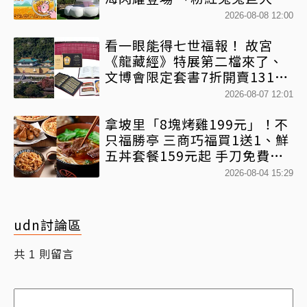
球+超狂500樂遊券」快追
2026-08-08 12:00
看一眼能得七世福報！ 故宮
《龍藏經》特展第二檔來了、
文博會限定套書7折開賣131萬
網驚：貧窮限制想像
2026-08-07 12:01
拿坡里「8塊烤雞199元」！不
只福勝亭 三商巧福買1送1、鮮
五丼套餐159元起 手刀免費領
優惠
2026-08-04 15:29
udn討論區
共
則留言
1