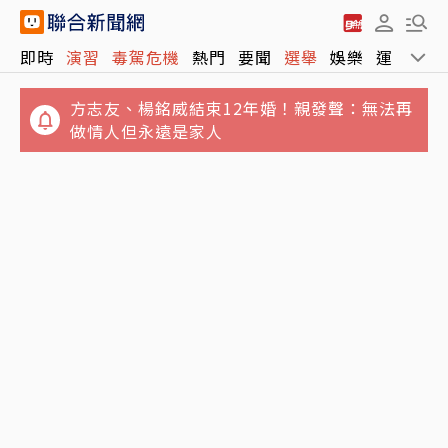
陪伴福島災民15年！日本震災後的「復興」即
即時
演習
毒駕危機
熱門
要聞
選舉
娛樂
運動
全
將走向尾聲？
方志友、楊銘威結束12年婚！親發聲：無法再
做情人但永遠是家人
民法刪兄弟姊妹特留分 「這東西」成遺產攻防
戰關鍵