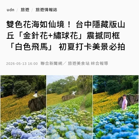
udn
旅遊
旅遊情報誌
雙色花海如仙境！ 台中隱藏版山
丘「金針花+繡球花」震撼同框
「白色飛馬」 初夏打卡美景必拍
聯合新聞網／ 旅遊美食站 綜合報導
2026-05-13 16:00