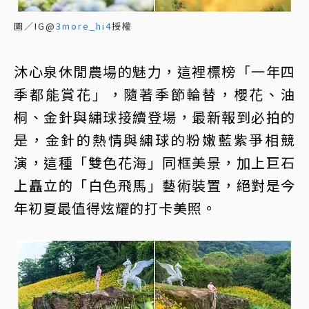
圖／IG@
3more_hi4
授權
沐心泉休閒農場的魅力，這裡標榜「一年四
季都能賞花」，隨著季節輪替，櫻花、油
桐、金針與繡球接續登場，最新報到必拍的
是，金針的熱情與繡球的粉嫩藍紫爭相競
演，這種「雙色花海」同框美景，加上巨石
上矗立的「白色飛馬」藝術裝置，絕對是今
年初夏最值得炫耀的打卡美照。