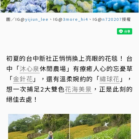
圖／IG@
yijiun_lee
、IG@
3more_hi4
、IG@
n720207
授權
初夏的台中新社正悄悄換上亮眼的花毯！ 台
中「
沐心泉
休閒農場」有療癒人心的忘憂草
「
金針花
」，還有溫柔婉約的「
繡球花
」，
想一次捕足2大雙色
花海
美景
，正是此刻的
絕佳去處！