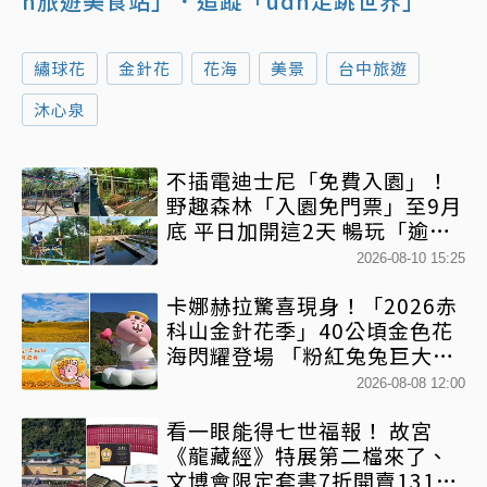
n旅遊美食站」
．追蹤「udn走跳世界」
繡球花
金針花
花海
美景
台中旅遊
沐心泉
不插電迪士尼「免費入園」！
野趣森林「入園免門票」至9月
底 平日加開這2天 暢玩「逾
450個水陸空遊憩設施」
2026-08-10 15:25
卡娜赫拉驚喜現身！「2026赤
科山金針花季」40公頃金色花
海閃耀登場 「粉紅兔兔巨大氣
球+超狂500樂遊券」快追
2026-08-08 12:00
看一眼能得七世福報！ 故宮
《龍藏經》特展第二檔來了、
文博會限定套書7折開賣131萬