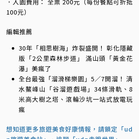
．入園費用： 全票 200元（每份餐點可折抵
100元）
編輯推薦
30年「相思樹海」炸裂盛開！ 彰化隱藏
版「2公里森林步道」 滿山頭「黃金花
瀑」美瘋了
全台最強「溜滑梯樂園」5／7開溜！ 清
水鰲峰山「谷溜遊戲場」34條滑軌、8
米高大樹之塔、滾輪沙坑一站式放電玩
瘋
想知道更多旅遊美食好康情報，請鎖定「ud