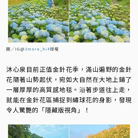
圖／IG@
3more_hi4
授權
沐心泉目前正值金針花季，滿山遍野的金針
花隨著山勢起伏，宛如大自然在大地上鋪了
一層厚厚的高質感地毯。沿著步道往上走，
就能在金針花區捕捉到繡球花的身影，發現
令人驚艷的「隱藏版視角」！