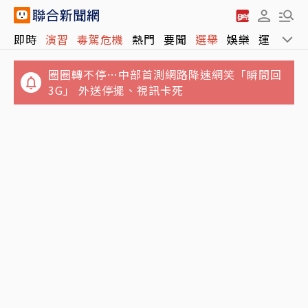
即時
演習
毒駕危機
熱門
要聞
選舉
娛樂
運動
全
圈圈轉不停…中部首測網路降速網笑「瞬間回
3G」 外送停擺、視訊卡死
「慶餘年」男星驚傳病逝！才不適住院1周 圈
影／台中市城鎮韌性演習Line傳不出訊息 台中
內好友悲痛悼念
車站急趕旅客