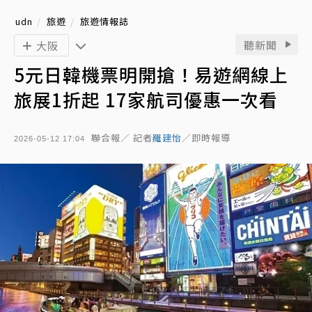
udn
旅遊
旅遊情報誌
聽新聞
大阪
5元日韓機票明開搶！易遊網線上
旅展1折起 17家航司優惠一次看
聯合報／ 記者
羅建怡
／即時報導
2026-05-12 17:04