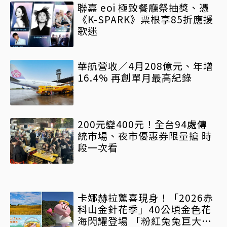
聯嘉 eoi 極致餐廳祭抽獎、憑
《K-SPARK》票根享85折應援
歌迷
華航營收／4月208億元、年增
16.4% 再創單月最高紀錄
200元變400元！全台94處傳
統市場、夜市優惠券限量搶 時
段一次看
卡娜赫拉驚喜現身！「2026赤
科山金針花季」40公頃金色花
海閃耀登場 「粉紅兔兔巨大氣