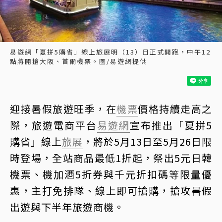
易遊網「夏拼5購省」線上旅展明（13）日正式開跑，中午12
點將開搶大阪、首爾機票。圖/易遊網提供
迎接暑假旅遊旺季，在
機票
價格持續走高之
際，旅遊電商平台
易遊網
宣布推出「夏拼5
購省」線上
旅展
，將於5月13日至5月26日限
時登場，全站商品最低1折起，祭出5元日韓
機票、機加酒5折券與千元折扣碼等限量優
惠，主打免排隊、線上即可搶購，搶攻暑假
出遊與下半年旅遊商機。