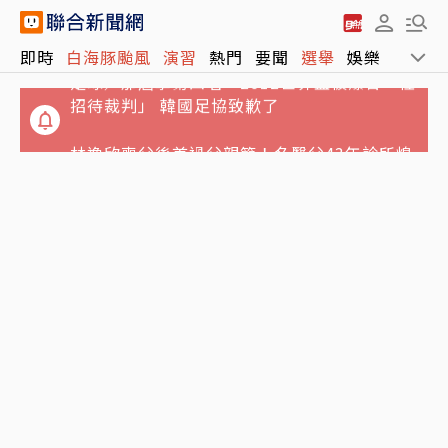
足球／那屆拿第四名…2012世界盃被爆曾「性
即時
白海豚颱風
演習
熱門
要聞
選舉
娛樂
運動
招待裁判」 韓國足協致歉了
林逸欣喪父後首過父親節！名醫父43年診所熄
燈卸招牌 曬感人一幕
從來不肯靠近主人…孤僻老貓「第一次主動走
近床邊」 原因暖哭網友