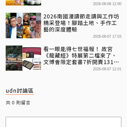
球+超狂500樂遊券」快追
2026-08-08 12:00
2026南國漫讀節走讀與工作坊
精采登場！腳踏土地、手作工
藝的深度體驗
2026-08-07 17:03
看一眼能得七世福報！ 故宮
《龍藏經》特展第二檔來了、
文博會限定套書7折開賣131萬
網驚：貧窮限制想像
2026-08-07 12:01
udn討論區
共
則留言
0