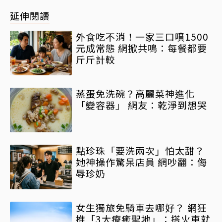
延伸閱讀
外食吃不消！一家三口噴1500
元成常態 網掀共鳴：每餐都要
斤斤計較
蒸蛋免洗碗？高麗菜神進化
「變容器」 網友：乾淨到想哭
點珍珠「要洗兩次」怕太甜？
她神操作驚呆店員 網吵翻：侮
辱珍奶
女生獨旅免騎車去哪好？ 網狂
推「3大療癒聖地」：搭火車就