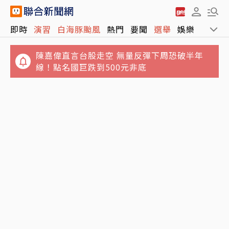
即時
演習
白海豚颱風
熱門
要聞
選舉
娛樂
運動
陳嘉偉直言台股走空 無量反彈下周恐破半年
線！點名國巨跌到500元非底
桃園平鎮驚傳8旬夫殺妻 家人發現緊急報案、
警方調查中