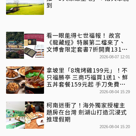
到
看一眼能得七世福報！ 故宮
《龍藏經》特展第二檔來了、
文博會限定套書7折開賣131萬
網驚：貧窮限制想像
2026-08-07 12:01
拿坡里「8塊烤雞199元」！不
只福勝亭 三商巧福買1送1、鮮
五丼套餐159元起 手刀免費領
優惠
2026-08-04 15:29
柯南迷衝了！海外獨家授權主
題房在台灣 劍湖山打造沉浸式
推理假期
2026-08-04 15:20