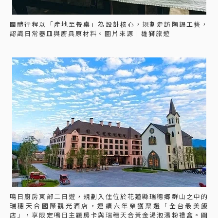
團體行程以「產地至餐桌」為設計核心，規劃走訪陶錫工藝，
認識日常器皿與廚具原材料。圖片來源｜雄獅旅遊
鳴日廚房東部二日遊，規劃入住位於花蓮縣瑞穗鄉群山之中的
瑞穗天合國際觀光酒店，連續六年榮獲票選「全台最美飯
店」，享限定鳴日主題房卡與瑞穗天合黃金湯泡湯粉禮盒。圖