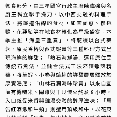
餐食部分，由三星頤宮行政主廚陳偉強與名
廚王輔立聯手操刀，以中西交融的料理手
法，將鐵道沿線的食材，如宜蘭蔥、櫻桃
鴨、花蓮豬等在地食材轉化為星級盛宴。本
季主推「海皇三重奏」，將龍蝦以台式蒜
蓉、原民香椿與西式蝦膏等三種料理方式呈
現海鮮的鮮甜；「熱石海鮮湯」運用原住民
傳統石煮法，並融合法式工法淬鍊蝦殼精
華，將草蝦、小卷與蛤蜊的鮮甜層層釋放於
厚實湯底；「山林石澗海味珍寶」以來自宜
蘭有機糙米、閹雞與干貝慢火熬煮 8 小時，
入口感受米香與雞湯交融的醇厚滋味；「馬
告紅酒燉和牛頰」則選用頂級和牛，以花東