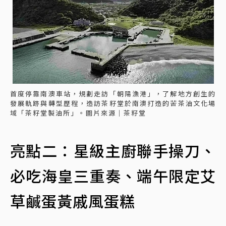
首度停靠南澳車站，規劃走訪「朝陽漁港」，了解地方創生的
發展軌跡與轉型歷程，造訪茶籽堂於南澳打造的苦茶油文化場
域「茶籽堂製油所」。圖片來源｜茶籽堂
亮點二：星級主廚聯手操刀、
必吃海皇三重奏、端午限定艾
草鹹蛋黃戚風蛋糕