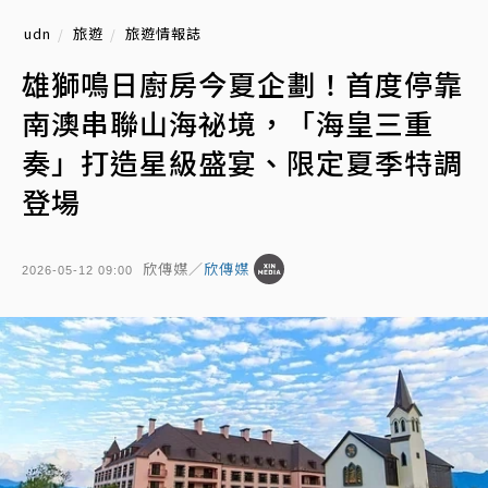
udn
旅遊
旅遊情報誌
雄獅鳴日廚房今夏企劃！首度停靠
南澳串聯山海祕境，「海皇三重
奏」打造星級盛宴、限定夏季特調
登場
欣傳媒／
欣傳媒
2026-05-12 09:00