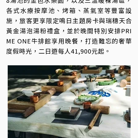
8湯池的金色水樂園，以及三溫暖裸湯區，
各式水療按摩池、烤箱、蒸氣室等豐富設
施，旅客更享限定鳴日主題房卡與瑞穗天合
黃金湯泡湯粉禮盒，並於晚間特別安排PRI
ME ONE牛排館享用晚餐，打造難忘的奢華
度假時光，二日遊每人41,900元起。