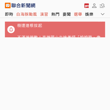
白海豚進逼北海岸…新北淡水疑出現龍捲風 榕
即時
白海豚颱風
演習
熱門
要聞
選舉
娛樂
運動
樹遭連根拔起
不滿被管教！高雄國小生嗆老師「娘娘腔、像
個女人」 判決結果出爐
小孩照顧小孩…澎湖傳嚴重兒童棄養「8幼童
擠4坪房」父母只為領補助