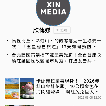
欣傳媒
追蹤
馬丘比丘、彩虹山、的的喀喀湖一生必去一
次！「五星秘魯旅遊」13天如何預防高山
症，深度探索印加古文明？
台北建國高架橋下藏最美光廊！全台首座永
續庇護園區改變城市角落，打造友善共融新
地標
卡娜赫拉驚喜現身！「2026赤
科山金針花季」40公頃金色花
海閃耀登場 「粉紅兔兔巨大氣
球+超狂500樂遊券」快追
2026-08-08 12:00