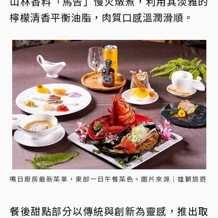
山林香料「馬告」慢火燉煮，利用其淡雅的
檸檬清香平衡油脂，肉質口感溫潤滑順。
鳴日廚房最新菜單，東部一日午餐菜色。圖片來源｜雄獅旅遊
餐後甜點部分以傳統與創新為靈感，推出取