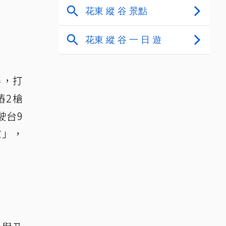
樁，打
樁2槍
駛台9
慮」，