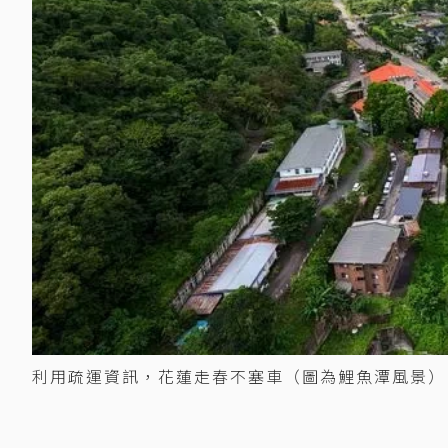
利用疏運資訊，花蓮走春不塞車（圖為鯉魚潭風景）