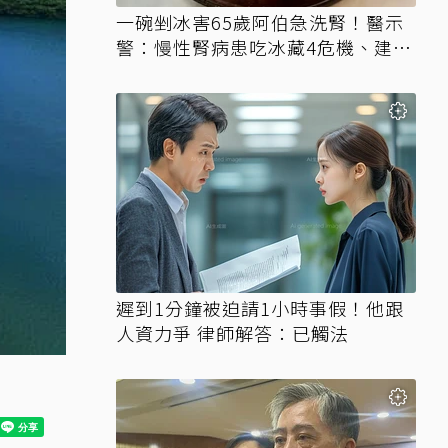
一碗剉冰害65歲阿伯急洗腎！醫示
警：慢性腎病患吃冰藏4危機、建議
3妙招
遲到1分鐘被迫請1小時事假！他跟
人資力爭 律師解答：已觸法