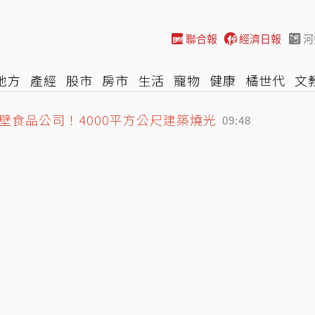
聯合報
經濟日報
河
地方
產經
股市
房市
生活
寵物
健康
橘世代
文
壁食品公司！4000平方公尺建築燒光
尚
汽車
棒球
HBL
遊戲
專題
網誌
女子漾
陽光
09:48
政壇影響力面臨巨變
09:46
0日起發放…領取方式一次看
10:02