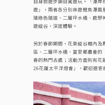
自身旅遊步調自駕遊玩。「潭岸
遊」，兩者各分別串遊鯉魚潭風
陵綠色隧道、二層坪水橋、鹿野
遊縱谷，深度體驗。
另於春節期間，花東縱谷轄內及
區、二層坪水橋、富里鄉農會的
春的熱門去處；活動方面則有花蓮縣
26花蓮太平洋燈會」，歡迎遊客