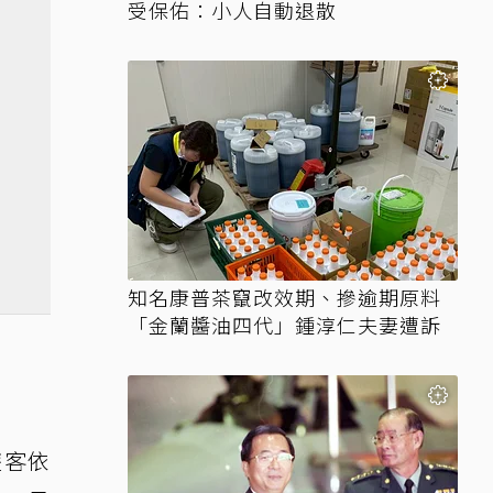
受保佑：小人自動退散
知名康普茶竄改效期、摻逾期原料
「金蘭醬油四代」鍾淳仁夫妻遭訴
遊客依