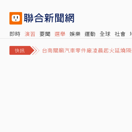
即時
演習
要聞
選舉
娛樂
運動
全球
社會
台南關廟汽車零件廠凌晨起火延燒隔
雜誌
報時光
倡議+
500輯
轉角國際
NBA
時
從杜魯門到川普 以色列遊說團對美
快訊
新竹關西普發5000元來了！8月1