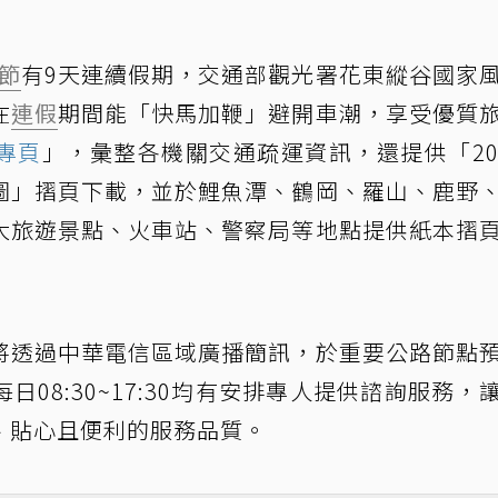
節
有9天連續假期，交通部觀光署花東縱谷國家
在
連假
期間能「快馬加鞭」避開車潮，享受優質
專頁
」，彙整各機關交通疏運資訊，還提供「20
圖」摺頁下載，並於鯉魚潭、鶴岡、羅山、鹿野
大旅遊景點、火車站、警察局等地點提供紙本摺
將透過中華電信區域廣播簡訊，於重要公路節點
08:30~17:30均有安排專人提供諮詢服務，
、貼心且便利的服務品質。