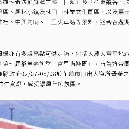
夜觀～奇遇鯉魚潭生態一日遊」及「花東縱谷南
景區、鳳林小鎮及林田山林業文化園區，以及臺
神社、中興崗哨、山里火車站等景點，適合春遊
周邊亦有多處亮點可供走訪，包括大農大富平地
「第七屆稻草藝術季－富里喵樂園」，皆為適合
政府02/07-03/08於花蓮市日出大道所舉辦之
前往賞燈，感受濃厚年節氛圍。