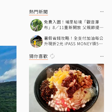
熱門新聞
免費入園！埔里秘境「觀音瀑
布」8／11重新開放 父親節提前
朝聖「三瀑之首」、體驗天然冷
暑假省錢攻略！全支付加油每公
氣
升現折2元 iPASS MONEY領50
元7-11優惠
猜你喜歡