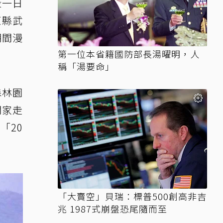
段一日
東縣武
期間漫
第一位本省籍國防部長湯曜明，人
稱「湯要命」
森林園
闔家走
「20
「大賣空」貝瑞：標普500創高非吉
兆 1987式崩盤恐尾隨而至