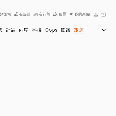
好如初
有設計
有行旅
願景
我的新聞
教
評論
兩岸
科技
Oops
閱讀
旅遊
行動
影音網
U好學