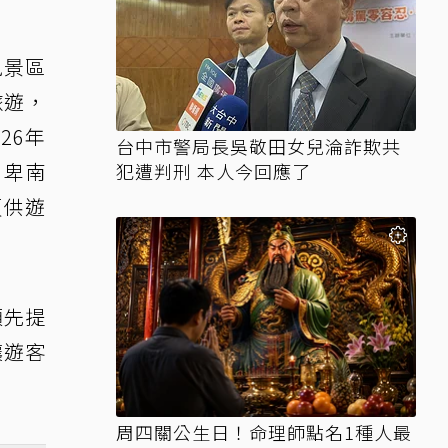
風景區
旅遊，
26年
台中市警局長吳敬田女兒淪詐欺共
、卑南
犯遭判刑 本人今回應了
頁供遊
預先提
讓遊客
周四關公生日！命理師點名1種人最