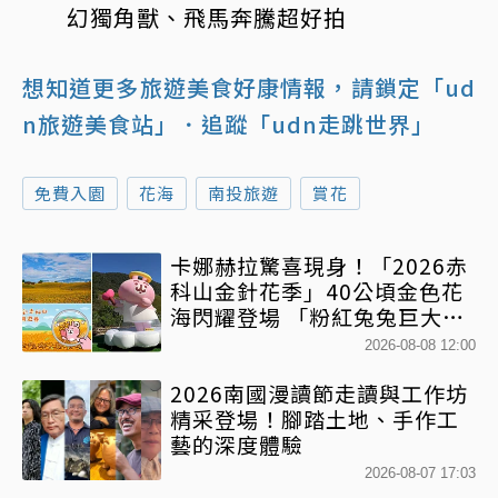
幻獨角獸、飛馬奔騰超好拍
想知道更多旅遊美食好康情報，請鎖定「ud
n旅遊美食站」
．追蹤「udn走跳世界」
免費入園
花海
南投旅遊
賞花
卡娜赫拉驚喜現身！「2026赤
科山金針花季」40公頃金色花
海閃耀登場 「粉紅兔兔巨大氣
球+超狂500樂遊券」快追
2026-08-08 12:00
2026南國漫讀節走讀與工作坊
精采登場！腳踏土地、手作工
藝的深度體驗
2026-08-07 17:03