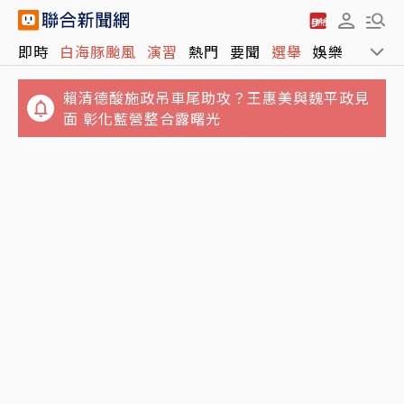
即時
白海豚颱風
演習
熱門
要聞
選舉
娛樂
運動
賴清德酸施政吊車尾助攻？王惠美與魏平政見
面 彰化藍營整合露曙光
「白海豚」首傳災情 北市刮起9級陣風 1鷹
北捷多搭一站更便宜？她曝新店到新埔35元
架、1圍籬倒塌1人受傷
「江子翠下車貴5元」驚呆網友