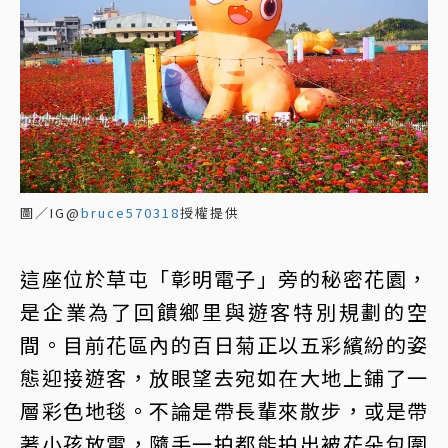
圖／IG@
bruce570318
授權提供
這座位於草屯「彰明電子」旁的秘密花園，
是企業為了回饋鄉里與遊客特別規劃的空
間。目前花區內的百日菊正以五彩繽紛的姿
態迎接遊客，放眼望去宛如在大地上鋪了一
層彩色地毯。不論是帶長輩來散步，或是帶
著小孩放電，隨手一拍都能拍出被花朵包圍