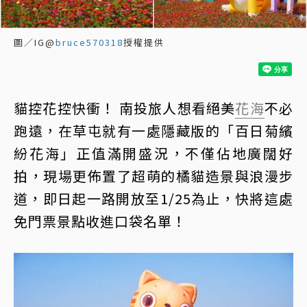
圖／IG@
bruce570318
授權提供
貓控花控快衝！ 南投旅人想看絕美
花海
不必
跑遠，在草屯就有一處隱藏版的「百日菊繽
紛花海」正值滿開盛況，不僅佔地廣闊好
拍，現場更佈置了超萌的橘貓造景與浪漫步
道，即日起一路開放至1/25為止，快將這處
免門票景點收進口袋名單！