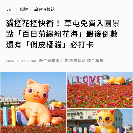
udn
旅遊
旅遊情報誌
賞花
貓控花控快衝！ 草屯免費入園景
點「百日菊繽紛花海」最後倒數
還有「俏皮橘貓」必打卡
聯合新聞網／ 旅遊美食站 綜合報導
2026-01-17 12:00