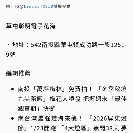
圖／IG@
bruce570318
授權提供
草屯彰明電子花海
．地址：542南投縣草屯鎮成功路一段1251-
9號
編輯推薦
南投「萬坪梅林」免費拍！ 「冬季秘境
九尖茶廠」梅花大噴發 把握週末「最佳
觀賞期」快衝
南台灣最強燈海來襲！ 「2026屏東燈
節」1/23開跑 「4大燈區」連閃38天 夢