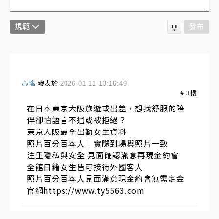
規範
發布
心瑤
發表於
2026-01-11 13:16:49
#
3
樓
在日本東京大阪旅遊或出差，想找舒服的陪
伴卻怕語言不通或被拒絕？
東京大阪最全出勤女生資料
照片百分百本人｜實際到場與照片一致
注重隱私與安全 見面確認滿意再現金約會
全館日籍女生皆可接待外國客人
照片百分百本人見面滿意現金約會無需定金
官網https://www.ty5563.com