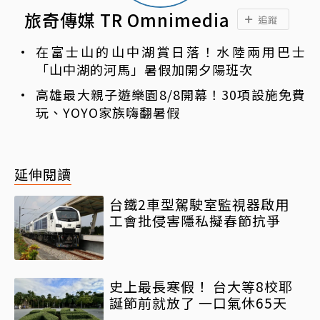
旅奇傳媒 TR Omnimedia
追蹤
在富士山的山中湖賞日落！水陸兩用巴士
「山中湖的河馬」暑假加開夕陽班次
高雄最大親子遊樂園8/8開幕！30項設施免費
玩、YOYO家族嗨翻暑假
延伸閱讀
台鐵2車型駕駛室監視器啟用
工會批侵害隱私擬春節抗爭
史上最長寒假！ 台大等8校耶
誕節前就放了 一口氣休65天