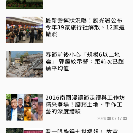
最新營運狀況曝！觀光署公布
今年39家旅行社解散、12家遭
撤照
春節前後小心「規模6以上地
震」 郭鎧紋示警：距前次已超
過平均值
2026南國漫讀節走讀與工作坊
精采登場！腳踏土地、手作工
藝的深度體驗
2026-08-07 17:03
看一眼能得七世福報！ 故宮