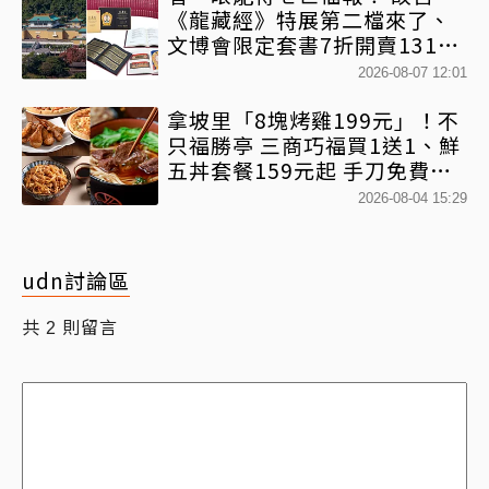
《龍藏經》特展第二檔來了、
文博會限定套書7折開賣131萬
網驚：貧窮限制想像
2026-08-07 12:01
拿坡里「8塊烤雞199元」！不
只福勝亭 三商巧福買1送1、鮮
五丼套餐159元起 手刀免費領
優惠
2026-08-04 15:29
udn討論區
共
則留言
2