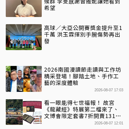
候群 李旻感謝曾雅妮讓她看到
希望
高球／大亞公開賽獎金提升至1
千萬 洪玉霖揮別手腕傷勢再出
發
2026南國漫讀節走讀與工作坊
精采登場！腳踏土地、手作工
藝的深度體驗
2026-08-07 17:03
看一眼能得七世福報！ 故宮
《龍藏經》特展第二檔來了、
文博會限定套書7折開賣131萬
網驚：貧窮限制想像
2026-08-07 12:01