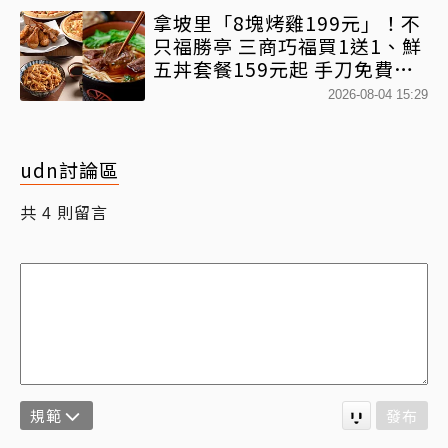
拿坡里「8塊烤雞199元」！不
只福勝亭 三商巧福買1送1、鮮
五丼套餐159元起 手刀免費領
優惠
2026-08-04 15:29
udn討論區
共
則留言
4
規範
發布