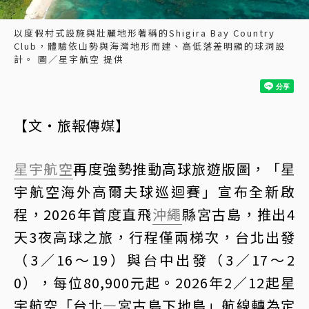
以度假村式設施與壯麗地形著稱的Shigira Bay Country
Club，體驗依山勢與海灣地形而建、高低落差明顯的球洞設
計。 圖／星宇航空 提供
【文・旅報傳媒】
星宇航空
再度強勢推動高球旅遊版圖，「星
宇航空海外高爾夫球巡迴賽」宣布全新啟
程，2026年首度直飛
沖繩
縣宮古島，推出4
天3夜高球之旅，行程僅兩梯次，台北出發
（3／16～19）與台中出發（3／17～2
0），每位80,900元起。2026年2／12起星
宇航空「台北—宮古島下地島」航線轉為定