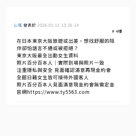
心瑤
發表於
2026-01-11 13:26:14
#
4
樓
在日本東京大阪旅遊或出差，想找舒服的陪
伴卻怕語言不通或被拒絕？
東京大阪最全出勤女生資料
照片百分百本人｜實際到場與照片一致
注重隱私與安全 見面確認滿意再現金約會
全館日籍女生皆可接待外國客人
照片百分百本人見面滿意現金約會無需定金
官網https://www.ty5563.com
發表於
2025-12-25 15:04:00
#
3
樓
出差旅游到東京大阪可以加入這個群組，平
時可以分享攻略【 清 酒 東 京 大 阪 出 張 】