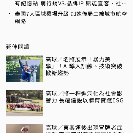
有記憶點 萌行銷VS.品牌IP 賦能直客、社群
與服務新動能
泰國7大區域機場升級 加速佈局二線城市航空
網路
延伸閱讀
高球／名將展示「暴力美
學」！AI導入訓練、技術突破
掀新趨勢
高球／將一桿進洞化為社會影
響力 長耀建設以體育實踐ESG
高球／東奧運後出現冒牌者症