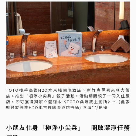
TOTO攜手高雄H2O水京棧國際酒店、新竹豐邑喜來登大飯
店，推出「極淨小尖兵」親子活動。活動期間親子一同入住飯
店，即可獲得獨家立體繪本《TOTO桑陪我上廁所》。 (此張
照片於高雄H2O水京棧國際酒店拍攝) 李清宇/拍攝
小朋友化身「極淨小尖兵」 開啟潔淨任務