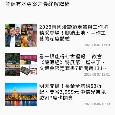
並保有本專案之最終解釋權
2026南國漫讀節走讀與工作坊
精采登場！腳踏土地、手作工
藝的深度體驗
2026-08-07 17:03
看一眼能得七世福報！ 故宮
《龍藏經》特展第二檔來了、
文博會限定套書7折開賣131萬
網驚：貧窮限制想像
2026-08-07 12:01
明天開搶！長榮全航線83折
起、曼谷3,999元 中信兄弟鬼
滅VIP席也開賣
2026-08-04 16:13