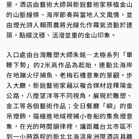
景，酒店由藝術大師與新銳藝術家移植金山
的山脈線條、海岸節奏與當地人文風情，並
由燈光詩人賴雨農將光線化作霧氣流動於建
築，點綴沈穩、活潑並重的金山印象。
入口處由台灣雕塑大師朱銘—太極系列「單
鞭下勢」的2米高作品為起始，連動北海岸
在地蹦火仔捕魚、老梅石槽意象的景觀。步
入大廳，新銳藝術家藉以複合媒材詮釋陽金
公路、八煙望洋等不同視角，展現於雕塑、
金工等各個藝術作品；全日餐廳「嶼」的垂
吊燈飾，描繪進地域裡捕小卷船的集魚燈意
象，在光的時間韻律裡，讓距離台北市區不
到一小時路程的新北北海溫泉洲際酒店具離