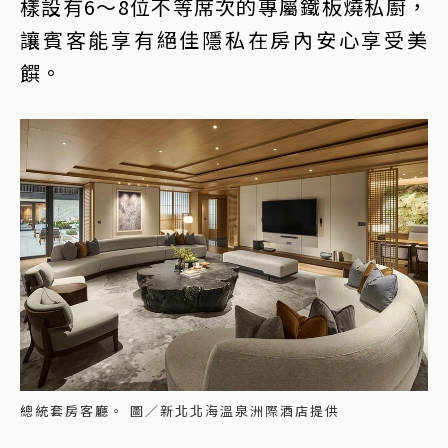
樣設有6～8位不等席次的專屬鐵板燒私廚，
讓賓客能享有絕佳隱私在房內安心享受美
饌。
總統套房客廳。 圖／新北北海溫泉洲際酒店提供