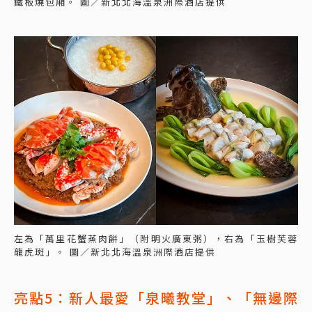
鐵板燒包廂。 圖／新北北海溫泉洲際酒店提供
左為「萬里花蟹蒸肉餅」（附明火廣東粥），右為「玉樹芙蓉
龍虎斑」。 圖／新北北海溫泉洲際酒店提供
亮點5：新人最愛「泉曦教堂」、「無邊際