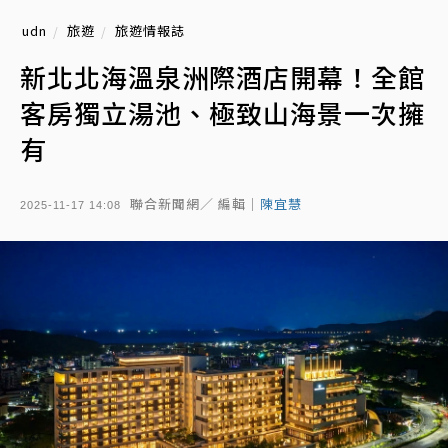
udn
旅遊
旅遊情報誌
新北北海溫泉洲際酒店開幕！全館
客房獨立湯池、極致山海景一次擁
有
聯合新聞網／ 編輯｜
陳宜慧
2025-11-17 14:08