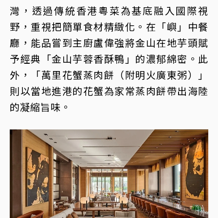
灣，透過傳統香港粵菜為基底融入國際視
野，重視把簡單食材精緻化。在「嶼」中餐
廳，能品嘗到主廚盧偉強將金山在地芋頭賦
予經典「金山芋蓉香酥鴨」的濃郁綿密。此
外，「萬里花蟹蒸肉餅（附明火廣東粥）」
則以當地進港的花蟹為家常蒸肉餅帶出海陸
的凝縮旨味。