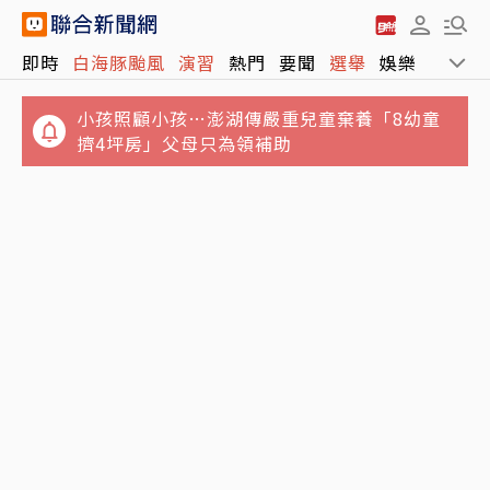
小孩照顧小孩…澎湖傳嚴重兒童棄養「8幼童
即時
白海豚颱風
演習
熱門
要聞
選舉
娛樂
運動
擠4坪房」父母只為領補助
白海豚進逼北海岸…新北淡水疑出現龍捲風 榕
樹遭連根拔起
捲粿粿婚外情演藝事業停擺！王子神隱8個月
曬「死蔭幽谷」吐心聲