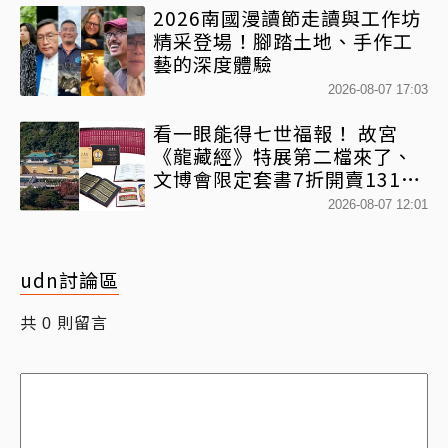
2026南國漫讀節走讀與工作坊
精采登場！腳踏土地、手作工
藝的深度體驗
2026-08-07 17:03
看一眼能得七世福報！ 故宮
《龍藏經》特展第二檔來了、
文博會限定套書7折開賣131萬
網驚：貧窮限制想像
2026-08-07 12:01
udn討論區
共
則留言
0