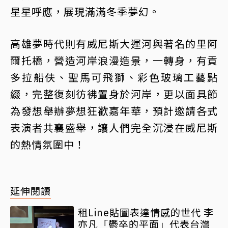
星星呼應，展現滿滿冬季夢幻。
高雄夢時代則有威尼斯大運河與著名的里阿
爾托橋，營造河岸浪漫造景，一轉身，有貢
多拉船伕、聖馬可飛獅、彩色玻璃工藝點
綴，完整復刻彷彿置身於河岸，更以面具節
為發想舉辦夢想狂歡嘉年華，預計邀請各式
表演者共襄盛舉，讓人們完全沉浸在威尼斯
的熱情氛圍中！
延伸閱讀
租Line貼圖表達情感的世代 李
亦凡「鬱卒的平面」代表台灣