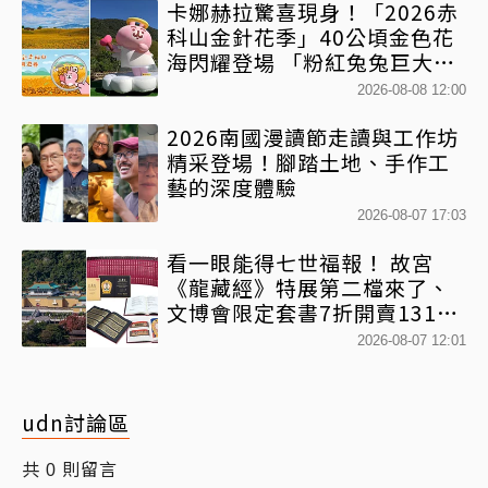
卡娜赫拉驚喜現身！「2026赤
科山金針花季」40公頃金色花
海閃耀登場 「粉紅兔兔巨大氣
球+超狂500樂遊券」快追
2026-08-08 12:00
2026南國漫讀節走讀與工作坊
精采登場！腳踏土地、手作工
藝的深度體驗
2026-08-07 17:03
看一眼能得七世福報！ 故宮
《龍藏經》特展第二檔來了、
文博會限定套書7折開賣131萬
網驚：貧窮限制想像
2026-08-07 12:01
udn討論區
共
則留言
0