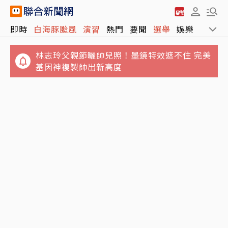
即時
白海豚颱風
演習
熱門
要聞
選舉
娛樂
運動
林志玲父親節曬帥兒照！墨鏡特效遮不住 完美
基因神複製帥出新高度
騎樓還能看到魚…基隆廟口夜市淹水 市府曝原
因：颱風及漲潮海水倒灌