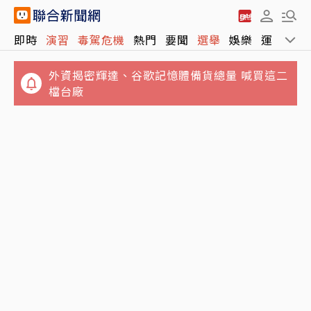
即時
演習
毒駕危機
熱門
要聞
選舉
娛樂
運動
全
外資揭密輝達、谷歌記憶體備貨總量 喊買這二
檔台廠
低於平均薪資勞工比例首破七成 統計以來最
選前倒數3個月…蔣萬安小內閣發言團隊異動
高…主計總處提出新解
魏汶萱出任發言人