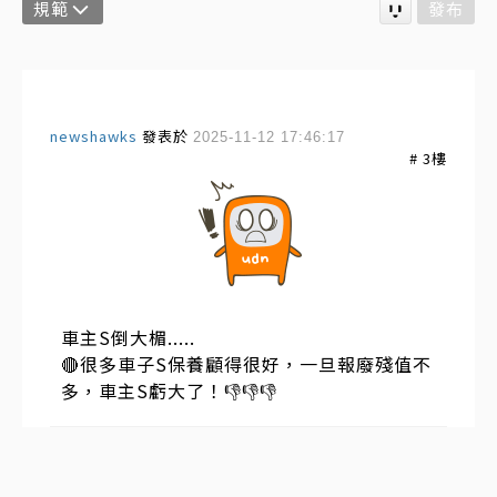
規範
發布
newshawks
發表於
2025-11-12 17:46:17
#
3
樓
車主S倒大楣.....
🔴很多車子S保養顧得很好，一旦報廢殘值不
多，車主S虧大了！👎👎👎
newshawks
發表於
2025-11-12 17:44:29
#
2
樓