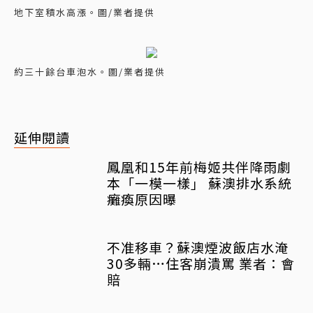
地下室積水高漲。圖/業者提供
約三十餘台車泡水。圖/業者提供
延伸閱讀
鳳凰和15年前梅姬共伴降雨劇
本「一模一樣」 蘇澳排水系統
癱瘓原因曝
不准移車？蘇澳煙波飯店水淹
30多輛…住客崩潰罵 業者：會
賠