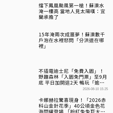
擋下鳳凰颱風第一槍！蘇澳水
淹一樓高 當地人見太陽嘆：宜
蘭承擔了
15年淹兩次成噩夢！蘇澳數千
戶泡在水裡怒問「分洪道在哪
裡」
不插電迪士尼「免費入園」！
野趣森林「入園免門票」至9月
底 平日加開這2天 暢玩「逾
450個水陸空遊憩設施」
2026-08-10 15:25
卡娜赫拉驚喜現身！「2026赤
科山金針花季」40公頃金色花
海閃耀登場 「粉紅兔兔巨大氣