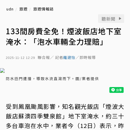
udn
旅遊
旅遊情報誌
聽新聞
133間房費全免！煙波飯店地下室
淹水：「泡水車輛全力理賠」
聯合報／ 記者
羅建怡
／即時報導
2025-11-12 12:29
防水匝門遭撞，導致水流直瀉而下。圖/業者提供
受到鳳凰颱風影響，知名觀光飯店「煙波大
飯店蘇澳四季雙泉館」地下室淹水，約三十
多台車泡在水中，業者今（12日）表示，昨