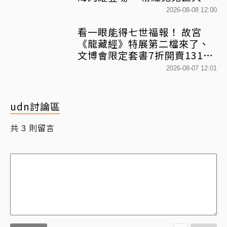
球+超狂500樂遊券」快追
2026-08-08 12:00
看一眼能得七世福報！ 故宮
《龍藏經》特展第二檔來了、
文博會限定套書7折開賣131萬
網驚：貧窮限制想像
2026-08-07 12:01
udn討論區
共
則留言
3