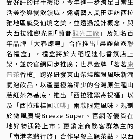
受好評的伴手禮後，今年進一步跨足日常生
活美學與餐飲領域，邀請藝人風田走訪西拉
雅地區感受仙境之美，並透過設計概念，與
大西拉雅觀光圈｢蘭都
觀光工廠
」及知名百
年品牌「大春煉皂」合作推出｢晨霧蘭露聯
名禮盒」，禮盒將於大稻埕迪化香氛店上
架，並於官網同步推廣；世界金牌「茗茗
康
普茶
香檳」跨界研發東山柴燒龍眼風味新潮
氣泡飲品，以產量極為稀少的台灣原生種山
蘊紅茶為基底，推出「西拉雅窯寄祝福」以
及「西拉雅桂圓
咖啡
」兩款限定風味，規劃
於微風廣場Breeze Super、官網等優質在
地好物通路上市；更鎖定商務客群為主的
「南港老爺行旅」合作早餐主題茶點，以西