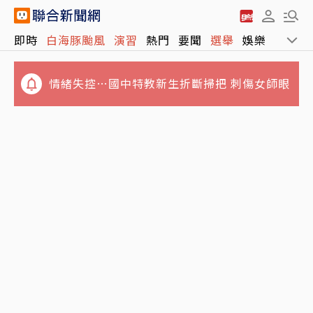
即時
白海豚颱風
演習
熱門
要聞
選舉
娛樂
運動
情緒失控…國中特教新生折斷掃把 刺傷女師眼