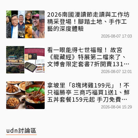
2026南國漫讀節走讀與工作坊
精采登場！腳踏土地、手作工
藝的深度體驗
2026-08-07 17:03
看一眼能得七世福報！ 故宮
《龍藏經》特展第二檔來了、
文博會限定套書7折開賣131萬
網驚：貧窮限制想像
2026-08-07 12:01
拿坡里「8塊烤雞199元」！不
只福勝亭 三商巧福買1送1、鮮
五丼套餐159元起 手刀免費領
優惠
2026-08-04 15:29
udn討論區