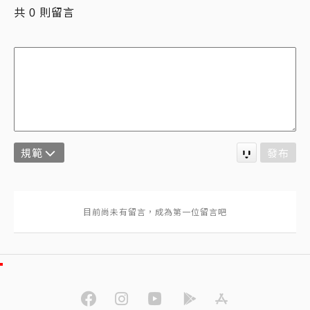
共
則留言
0
規範
發布