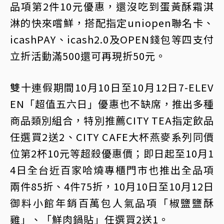
品項第2件10元優惠，還沒吃到蛋黃酥霜淇
淋的快來嚐鮮，搭配指定uniopen聯名卡、
icashPAY、icash2.0及OPEN錢包等四支付
立折活動滿500還可再現折50元。
雙十連假期間10月10日至10月12日7-ELEV
EN「超值五六日」優惠也不缺席，推出多種
商品類別組合，特別推薦CITY TEA指定飲品
任選買2送2、CITY CAFE大杯燕麥系列同價
位第2杯10元等超殺優惠價；即日起至10月1
4日全台近百家哈燒專櫃門市也推出全品項
兩件85折、4件75折，10月10日至10月12日
御料小館年銷百萬包人氣品項「椒鹽鹽酥
雞」、「鮮肉鍋貼」任選買2送1。