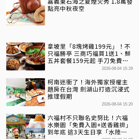
嘉義東石海之夏煙火秀 1.8萬發
點亮中秋夜空
拿坡里「8塊烤雞199元」！不
只福勝亭 三商巧福買1送1、鮮
五丼套餐159元起 手刀免費領
優惠
2026-08-04 15:29
柯南迷衝了！海外獨家授權主
題房在台灣 劍湖山打造沉浸式
推理假期
2026-08-04 15:20
六福村不只聯名史努比！六福
水樂園「免費入園+送香雞排」
到年底 這3天生日享「水陸雙
樂園免費入園」