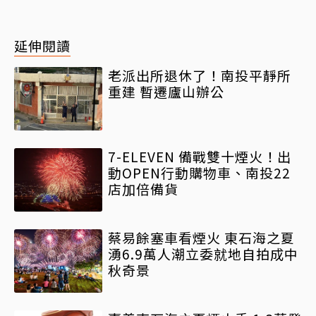
延伸閱讀
老派出所退休了！南投平靜所
重建 暫遷廬山辦公
7-ELEVEN 備戰雙十煙火！出
動OPEN行動購物車、南投22
店加倍備貨
蔡易餘塞車看煙火 東石海之夏
湧6.9萬人潮立委就地自拍成中
秋奇景