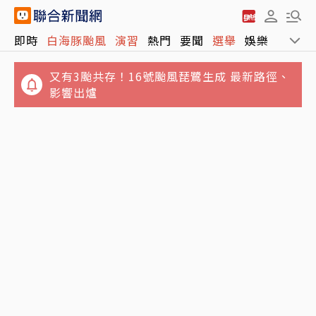
即時
白海豚颱風
演習
熱門
要聞
選舉
娛樂
運動
又有3颱共存！16號颱風琵鷺生成 最新路徑、
影響出爐
講手機太大聲被廣播提醒 女衝進車長室攻擊…
政院月底拍板總預算案 明年度國防預算將創新
台鐵不忍喊告
高上看1.1兆