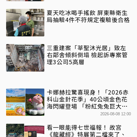
夏天吃冰喝手搖飲 屏東縣衛生
局抽驗4件不符規定複驗後合格
三重建案「莘聖沐光居」致左
右鄰舍傾斜倒塌 檢起訴專案管
理3公司5高層
卡娜赫拉驚喜現身！「2026赤
科山金針花季」40公頃金色花
海閃耀登場 「粉紅兔兔巨大氣
球+超狂500樂遊券」快追
2026-08-08 12:00
看一眼能得七世福報！ 故宮
《龍藏經》特展第二檔來了、