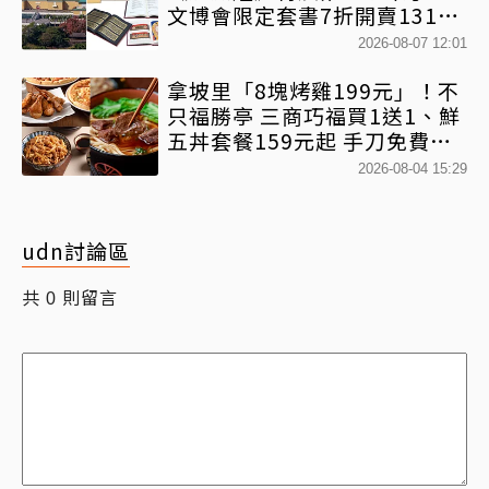
文博會限定套書7折開賣131萬
網驚：貧窮限制想像
2026-08-07 12:01
拿坡里「8塊烤雞199元」！不
只福勝亭 三商巧福買1送1、鮮
五丼套餐159元起 手刀免費領
優惠
2026-08-04 15:29
udn討論區
共
則留言
0