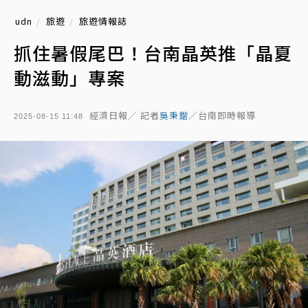
udn
旅遊
旅遊情報誌
抓住暑假尾巴！台南晶英推「晶夏
動滋動」專案
經濟日報／ 記者
吳秉鍇
／台南即時報導
2025-08-15 11:48