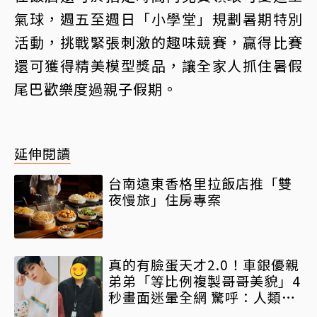
氣球，週五至週日「小學堂」規劃暑期特別
活動，挑戰緊張刺激的趣味競賽，贏得比賽
還可獲得精美模型獎品，讓全家人抓住暑假
尾巴歡樂度過親子假期。
延伸閱讀
台南遠東香格里拉飯店推「雙
夜慢旅」住房專案
真的有臉蛋天才2.0！車銀優親
弟弟「等比例複製哥哥美貌」4
秒畫面迷暈全網 驚呼：人類文
化遺產級基因