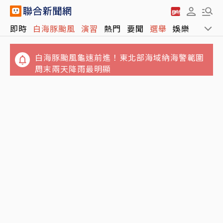
獨／姜厚任小24歲女友遭爆「當小三還有老公
即時
白海豚颱風
演習
熱門
要聞
選舉
娛樂
運動
小孩」 女網友怒揭黑歷史
白海豚颱風龜速前進！東北部海域納海警範圍
周末兩天降雨最明顯
報喜！非農低於預期 台指期夜盤大漲近千點、
站回45K