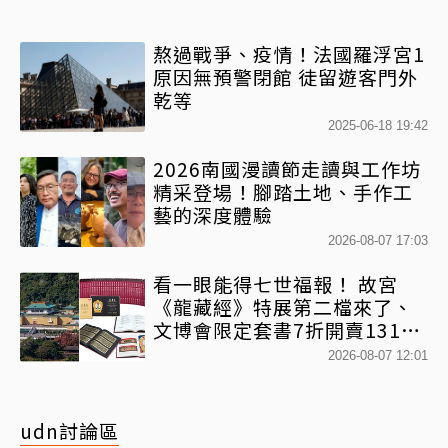
熬過戰爭、疫情！法國羅浮宮1
原因無預警閉館 徒留遊客門外
乾等
2025-06-18 19:42
2026南國漫讀節走讀與工作坊
精采登場！腳踏土地、手作工
藝的深度體驗
2026-08-07 17:03
看一眼能得七世福報！ 故宮
《龍藏經》特展第二檔來了、
文博會限定套書7折開賣131萬
網驚：貧窮限制想像
2026-08-07 12:01
udn討論區