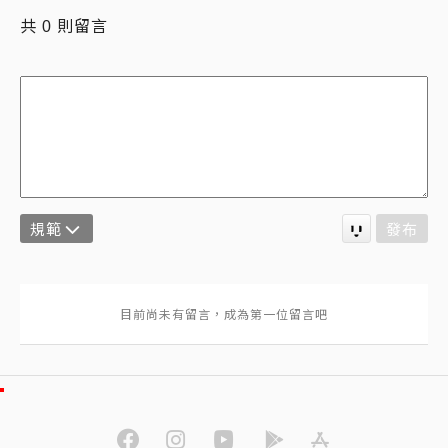
共
則留言
0
規範
發布