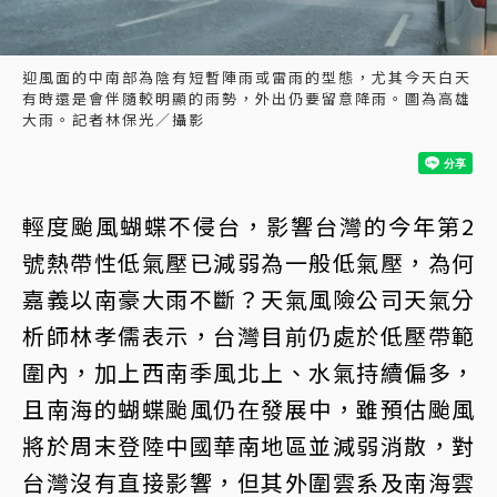
迎風面的中南部為陰有短暫陣雨或雷雨的型態，尤其今天白天
有時還是會伴隨較明顯的雨勢，外出仍要留意降雨。圖為高雄
大雨。記者林保光／攝影
輕度颱風蝴蝶不侵台，影響台灣的今年第2
號熱帶性低氣壓已減弱為一般低氣壓，為何
嘉義以南豪大雨不斷？天氣風險公司天氣分
析師林孝儒表示，台灣目前仍處於低壓帶範
圍內，加上西南季風北上、水氣持續偏多，
且南海的蝴蝶颱風仍在發展中，雖預估颱風
將於周末登陸中國華南地區並減弱消散，對
台灣沒有直接影響，但其外圍雲系及南海雲