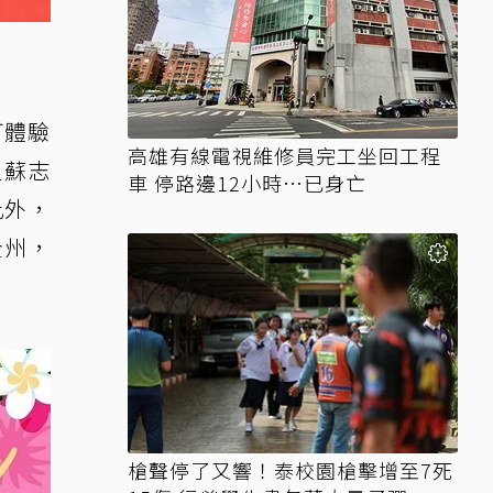
可體驗
高雄有線電視維修員完工坐回工程
星蘇志
車 停路邊12小時…已身亡
此外，
全州，
槍聲停了又響！泰校園槍擊增至7死