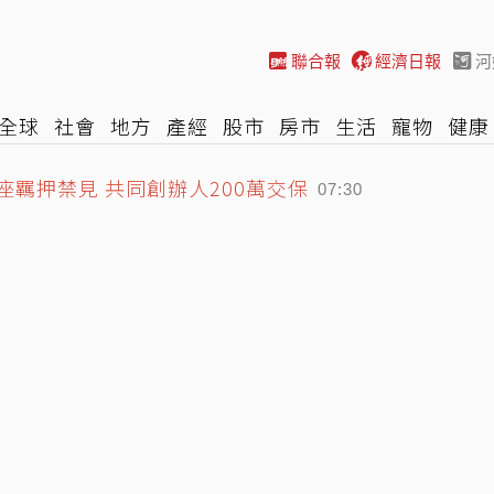
聯合報
經濟日報
河
全球
社會
地方
產經
股市
房市
生活
寵物
健康
際
NBA
時尚
汽車
棒球
HBL
遊戲
專題
網誌
賠
07:00
座羈押禁見 共同創辦人200萬交保
07:30