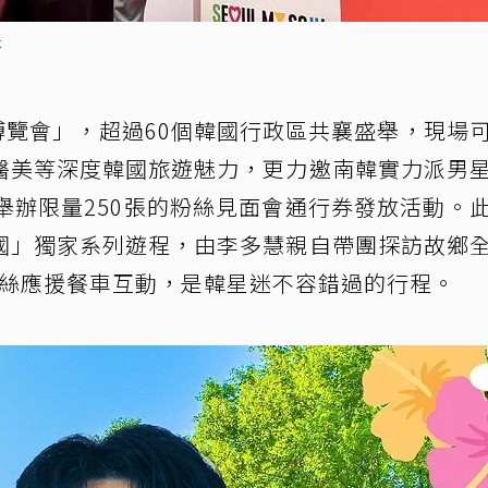
書
博覽會」，超過60個韓國行政區共襄盛舉，現場
醫美等深度韓國旅遊魅力，更力邀南韓實力派男
，舉辦限量250張的粉絲見面會通行券發放活動。
國」獨家系列遊程，由李多慧親自帶團探訪故鄉
粉絲應援餐車互動，是韓星迷不容錯過的行程。