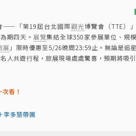
會——「第19屆台北國際
觀光
博覽會（TTE）
，為期四天。
展覽
集結全球350家參展單位、規
旅展
」限時優惠至5/26晚間23:59止。無論是追
或名人共遊行程，旅展現場處處驚喜，預期將吸引
一次看！
身＋李多慧帶團