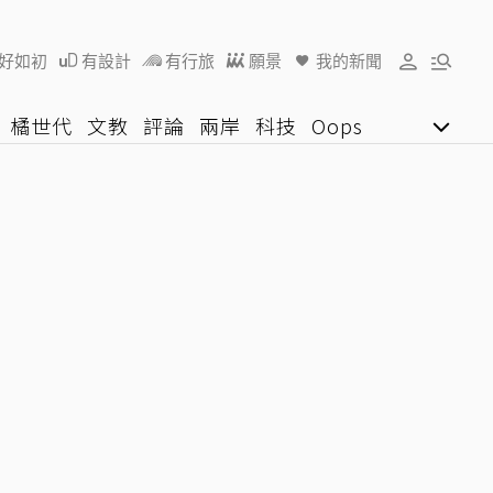
好如初
有設計
有行旅
願景
我的新聞
橘世代
文教
評論
兩岸
科技
Oops
女子漾
陽光行動
影音網
U好學