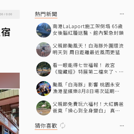
熱門新聞
00
/
0:00
南港LaLaport施工架倒塌 65歲
住宿
女後腦紅腫送醫、館內緊急封鎖
父親節颱風天！白海豚外圍環流
明天到 周日距離最近風雨更猛
看一眼能得七世福報！ 故宮
《龍藏經》特展第二檔來了、文
博會限定套書7折開賣131萬 網
颱風「白海豚」影響 桃園永安
驚：貧窮限制想像
漁港星繽樂8月8日場次延期一
周
父親節免費玩六福村！大紅鶴爸
爸竟「操心到全身變白」 真相
曝光
猜你喜歡