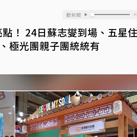
聽新聞
0:
亮點！ 24日蘇志燮到場、五星
0元 、極光團親子團統統有