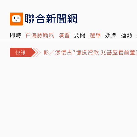
即時
白海豚颱風
演習
要聞
選舉
娛樂
運動
閱讀
旅遊
雜誌
報時光
倡議+
500輯
轉角國
又見亂象！醫療通膨 實支實付不夠
快訊
影／涉侵占7億投資款 兆基屋管前董