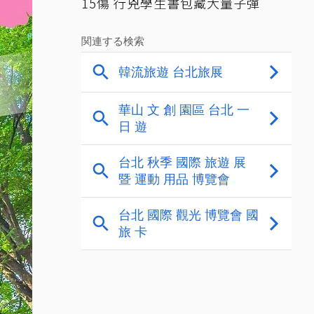
15傷 行兇學生書包藏大量子彈