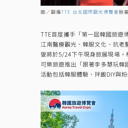
圖／翻攝
TTE 台北國際觀光博覽會
臉
TTE首度攜手「第一屆韓國旅遊
江南醫療觀光、韓服文化、抗老
燮將於5/24下午現身旅展現場
可樂旅遊推出「跟著李多慧玩韓
活動包括韓服體驗、拌飯DIY與