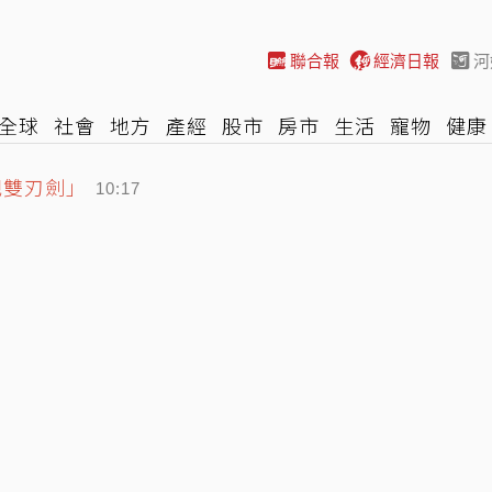
聯合報
經濟日報
河
全球
社會
地方
產經
股市
房市
生活
寵物
健康
把雙刃劍」
際
NBA
時尚
汽車
棒球
HBL
遊戲
專題
網誌
10:17
拉 網讚「救很多人」…車主曝光是他
10:04
川普能否管得住這人
10:11