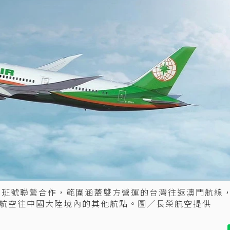
共用班號聯營合作，範圍涵蓋雙方營運的台灣往返澳門航線
航空往中國大陸境內的其他航點。圖／長榮航空提供