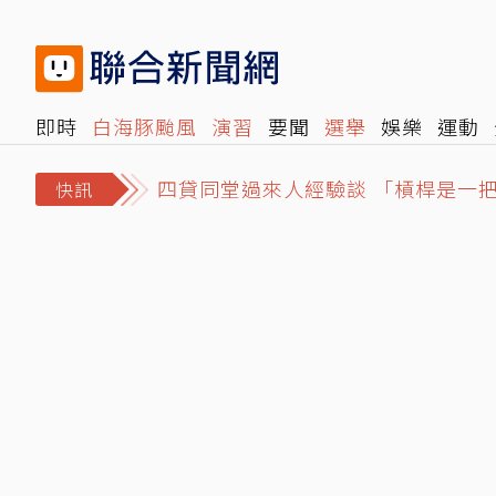
即時
白海豚颱風
演習
要聞
選舉
娛樂
運動
四貸同堂過來人經驗談 「槓桿是一
閱讀
旅遊
雜誌
報時光
倡議+
500輯
轉角國
高雄光華夜市違停賓士擋下暴衝特斯
快訊
日圓甜甜價不再？金控高層看法…看