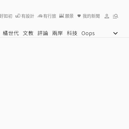
好如初
有設計
有行旅
願景
我的新聞
橘世代
文教
評論
兩岸
科技
Oops
女子漾
陽光行動
影音網
U好學