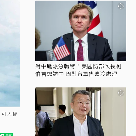
對中鷹派急轉彎！美國防部次長柯
伯吉想訪中 因對台軍售遭冷處理
，可大幅