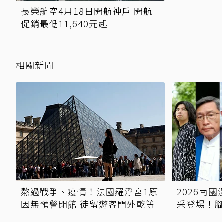
長榮航空4月18日開航神戶 開航
促銷最低11,640元起
相關新聞
熬過戰爭、疫情！法國羅浮宮1原
2026南
因無預警閉館 徒留遊客門外乾等
采登場！
深度體驗