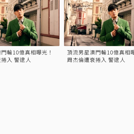
門輸10億真相曝光！
頂流男星澳門輸10億真相
捲入 警逮人
周杰倫遭衰捲入 警逮人