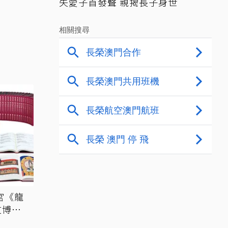
失愛子首發聲 親揭長子身世
宮《龍
文博會
網驚：貧