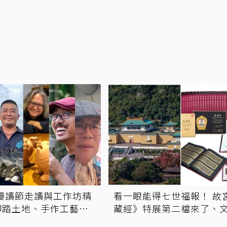
國漫讀節走讀與工作坊精
看一眼能得七世福報！ 故
腳踏土地、手作工藝的
藏經》特展第二檔來了、
限定套書7折開賣131萬 