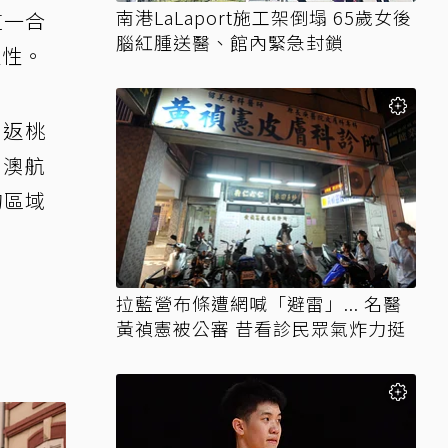
南港LaLaport施工架倒塌 65歲女後
這一合
腦紅腫送醫、館內緊急封鎖
達性。
往返桃
台澳航
的區域
拉藍營布條遭網喊「避雷」... 名醫
黃禎憲被公審 昔看診民眾氣炸力挺