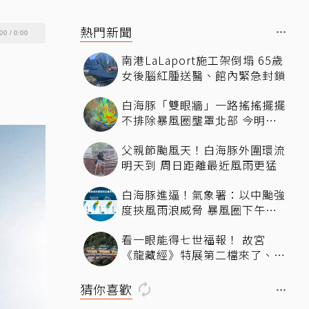
熱門新聞
00
/
0:00
南港LaLaport施工架倒塌 65歲
女後腦紅腫送醫、館內緊急封鎖
白海豚「雙眼牆」一路搖搖擺擺
不排除暴風圈壟罩北部 今明最
近時刻
父親節颱風天！白海豚外圍環流
明天到 周日距離最近風雨更猛
白海豚進逼！氣象署：以中颱強
度挾風雨浪威脅 暴風圈下午影
響北部近海
看一眼能得七世福報！ 故宮
《龍藏經》特展第二檔來了、文
博會限定套書7折開賣131萬 網
驚：貧窮限制想像
猜你喜歡