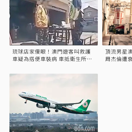
琉球店家傻眼！澳門遊客叫救護
頂流男星澳
車疑為搭便車裝病 車抵衛生所又
周杰倫遭衰
不看病