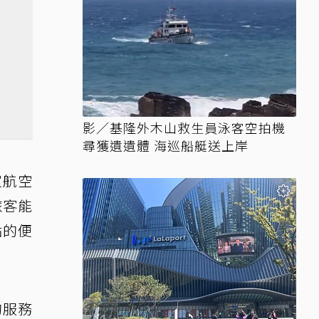
影／基隆外木山救生員泳客空拍機
尋獲遺遺體 海巡船艇送上岸
家航空
旅客能
點的便
的服務