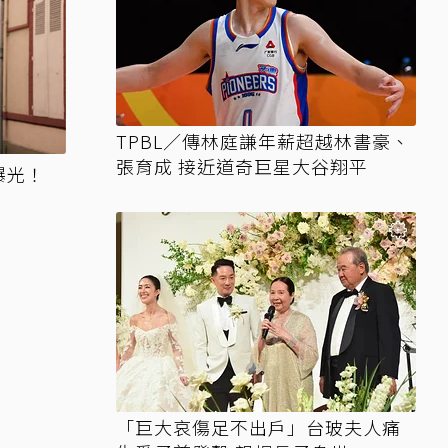
TPBL／傳林庭謙年薪超越林書豪、
張育成 接近道奇巨星大谷翔平
曝光！
「巨大哀傷足不出戶」台玻夫人痛