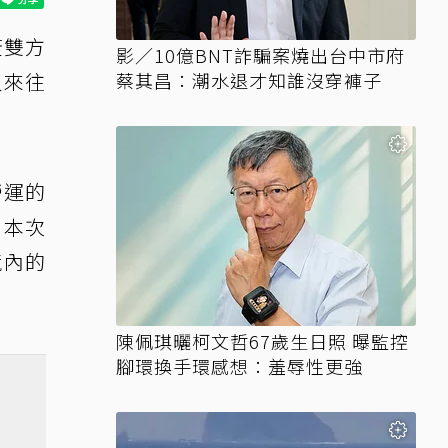
蓋雙方
影／10億BNT詐騙案燒出台中市府
人來往
蔡其昌：潮水退才知誰沒穿褲子
營運的
，本次
境內的
陳佩琪曬柯文哲67歲生日照 曝監控
腳環換手環感想：羞辱性更強