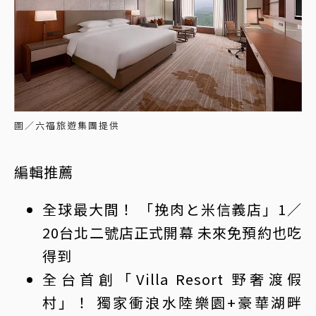
圖／六福旅遊集團提供
編輯推薦
全球最大間！ 「挽肉と米信義店」1／
20台北二號店正式開幕 未來免預約也吃
得到
全台首創「Villa Resort 野奢渡假
村」！ 獨家衝浪水陸樂園+豪華湖畔