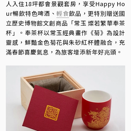
人入住18坪都會景觀套房，享受Happy Ho
ur暢飲特色啤酒、
輕食
飲品，更特別贈送國
立歷史博物館文創商品「常玉 燦若繁華奉茶
杯」。奉茶杯以常玉經典畫作《菊》為設計
靈感，鮮豔金色菊花與朱砂紅杯體融合，充
滿春節喜慶氣息，為旅客增添新年好兆頭。