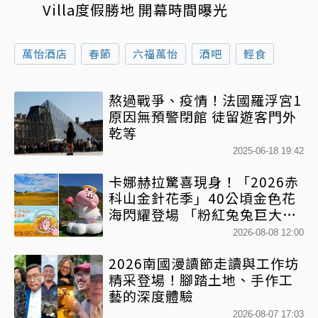
Villa度假勝地 開幕時間曝光
萬怡酒店
春節
六福萬怡
酒吧
輕食
熬過戰爭、疫情！法國羅浮宮1
原因無預警閉館 徒留遊客門外
乾等
2025-06-18 19:42
卡娜赫拉驚喜現身！「2026赤
科山金針花季」40公頃金色花
海閃耀登場 「粉紅兔兔巨大氣
球+超狂500樂遊券」快追
2026-08-08 12:00
2026南國漫讀節走讀與工作坊
精采登場！腳踏土地、手作工
藝的深度體驗
2026-08-07 17:03