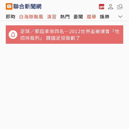
即時
白海豚颱風
演習
熱門
要聞
選舉
娛樂
運動
足球／那屆拿第四名…2012世界盃被爆曾「性
招待裁判」 韓國足協致歉了
從來不肯靠近主人…孤僻老貓「第一次主動走
林逸欣喪父後首過父親節！名醫父43年診所熄
近床邊」 原因暖哭網友
燈卸招牌 曬感人一幕