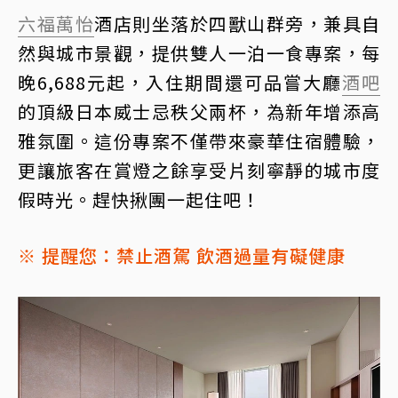
六福萬怡
酒店則坐落於四獸山群旁，兼具自
然與城市景觀，提供雙人一泊一食專案，每
晚6,688元起，入住期間還可品嘗大廳
酒吧
的頂級日本威士忌秩父兩杯，為新年增添高
雅氛圍。這份專案不僅帶來豪華住宿體驗，
更讓旅客在賞燈之餘享受片刻寧靜的城市度
假時光。趕快揪團一起住吧！
※ 提醒您：禁止酒駕 飲酒過量有礙健康