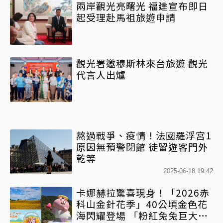
兩岸觀光亮曙光 福建宣布即日
起受理赴馬祖旅遊申請
觀光署邀穆斯林來台旅遊 觀光
代言人出爐
熬過戰爭、疫情！法國羅浮宮1
原因無預警閉館 徒留遊客門外
乾等
2025-06-18 19:42
卡娜赫拉驚喜現身！「2026赤
科山金針花季」40公頃金色花
海閃耀登場 「粉紅兔兔巨大氣