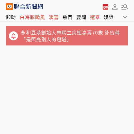
即時
白海豚颱風
演習
熱門
要聞
選舉
娛樂
運動
永和豆漿創始人林炳生病逝享壽70歲 訃告稱
「是照亮別人的燈塔」
林志玲父親節曬帥兒照！墨鏡特效遮不住 完美
白海豚颱風來襲 連江縣明日停班停課
基因神複製帥出新高度