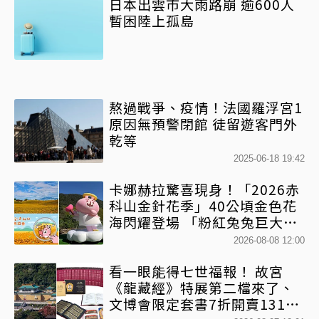
日本出雲市大雨路崩 逾600人
暫困陸上孤島
熬過戰爭、疫情！法國羅浮宮1
原因無預警閉館 徒留遊客門外
乾等
2025-06-18 19:42
卡娜赫拉驚喜現身！「2026赤
科山金針花季」40公頃金色花
海閃耀登場 「粉紅兔兔巨大氣
球+超狂500樂遊券」快追
2026-08-08 12:00
看一眼能得七世福報！ 故宮
《龍藏經》特展第二檔來了、
文博會限定套書7折開賣131萬