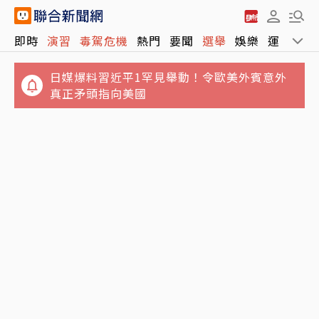
即時
演習
毒駕危機
熱門
要聞
選舉
娛樂
運動
全
日媒爆料習近平1罕見舉動！令歐美外賓意外
真正矛頭指向美國
影／台中市城鎮韌性演習Line傳不出訊息 台中
外媒看台灣漢光演習！點名1基地淪解放軍首
車站急趕旅客
波目標 恐24小時內失能