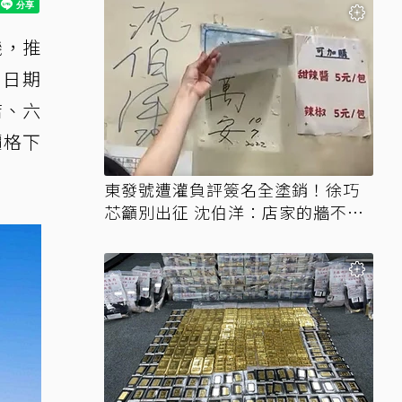
機，推
6日期
店、六
價格下
東發號遭灌負評簽名全塗銷！徐巧
芯籲別出征 沈伯洋：店家的牆不需
變戰場