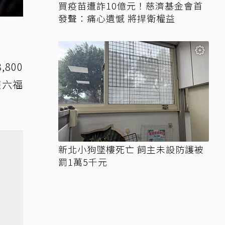
買疫苗遭詐10億元！慈濟基金會首
發聲：痛心遺憾 將捍衛權益
800
遊六福
新北小狗墜樓死亡 飼主未設防護被
罰1萬5千元