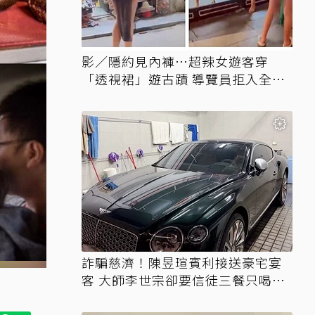
影／隱約見內褲…超辣女遊客穿
「透視裙」遊古蹟 導覽員拒入全網
讚翻
詐騙慈濟！陳昱瑄賓利接送豪宅宴
客 大師李世宗卻要信徒三餐只喝精
油