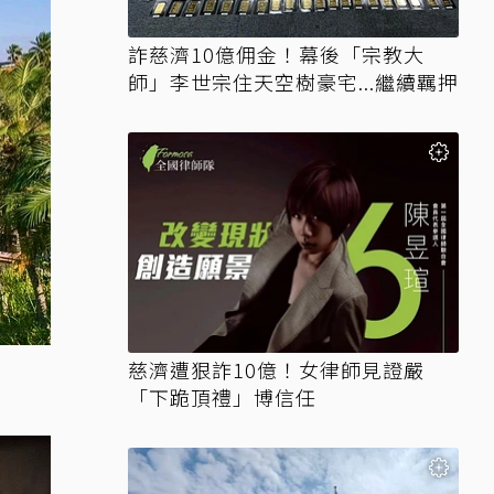
詐慈濟10億佣金！幕後「宗教大
師」李世宗住天空樹豪宅...繼續羈押
慈濟遭狠詐10億！女律師見證嚴
「下跪頂禮」博信任