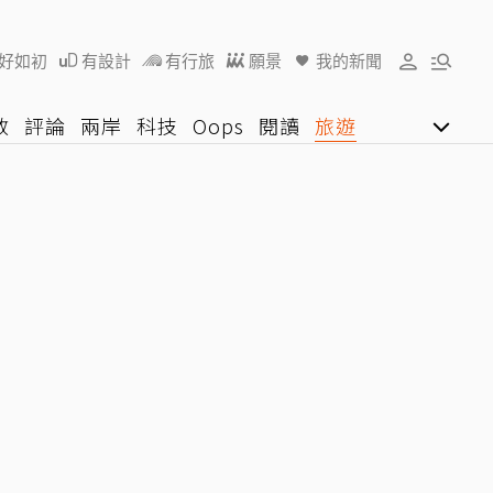
好如初
有設計
有行旅
願景
我的新聞
教
評論
兩岸
科技
Oops
閱讀
旅遊
行動
影音網
U好學