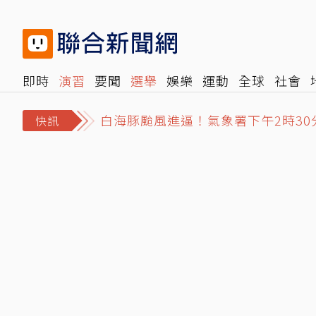
即時
演習
要聞
選舉
娛樂
運動
全球
社會
白海豚颱風進逼！氣象署下午2時30
雜誌
報時光
倡議+
500輯
轉角國際
NBA
時
NCC沒委員「滅團」危機影響民眾什
快訊
吃櫻花蝦、鮟鱇魚眺龜山島 宜蘭大溪