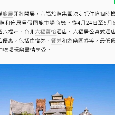
際
旅展
即將開展，六福旅遊集團決定抓住這個時
遊和佈局暑假國旅市場商機。從4月24日至5月
西六福莊、台北
六福萬怡
酒店、六福居公寓式酒
品優惠，包括住宿券、
餐券
和遊樂園券等，最低
中吃喝玩樂盡情享受。