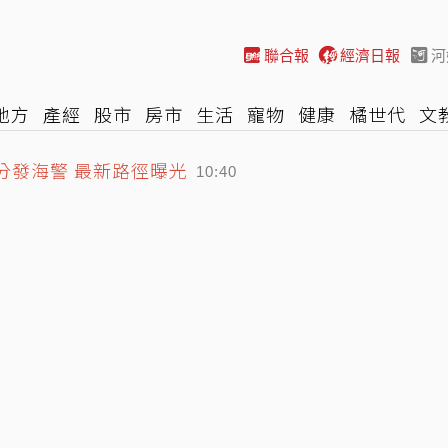
聯合報
經濟日報
河
地方
產經
股市
房市
生活
寵物
健康
橘世代
文
分發海警 最新路徑曝光
尚
汽車
棒球
HBL
遊戲
專題
網誌
女子漾
陽光
10:40
麼？他買相機大卡關 3狀態一同受害
10:25
海味 區間車就可到
10:46