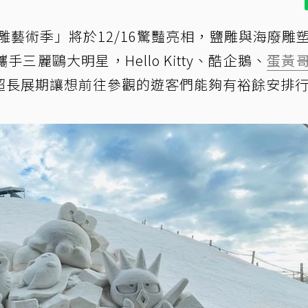
雙雕藝術季」將於12/16驚豔亮相，鹽雕與海廢雕
麗鷗大明星，Hello Kitty、酷企鵝、
蛋黃
超長展期讓想前往參觀的遊客們能夠有裕餘安排