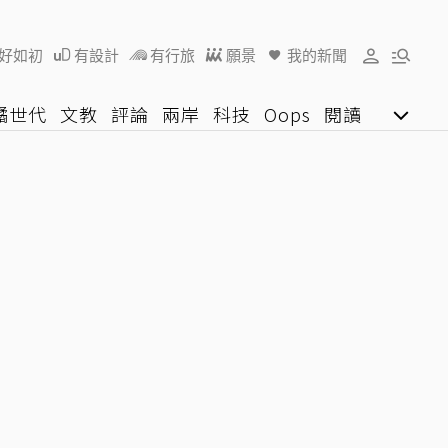
好如初
有設計
有行旅
願景
我的新聞
橘世代
文教
評論
兩岸
科技
Oops
閱讀
陽光行動
影音網
U好學