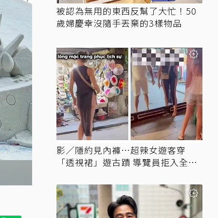
被認為無用的東西反幫了大忙！50
歲婦慶幸沒隨手丟棄的3樣物品
影／隱約見內褲…超辣女遊客穿
「透視裙」遊古蹟 導覽員拒入全網
讚翻