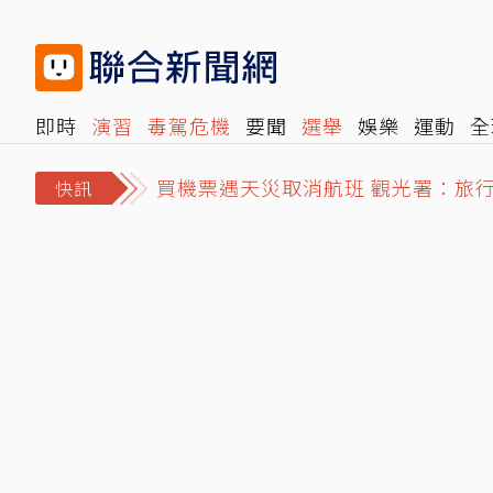
即時
演習
毒駕危機
要聞
選舉
娛樂
運動
全
買機票遇天災取消航班 觀光署：旅
旅遊
雜誌
報時光
倡議+
500輯
轉角國際
NB
民法刪兄弟姊妹特留分 「這東西」
快訊
MLB／休息室大到會迷路！豪門道奇