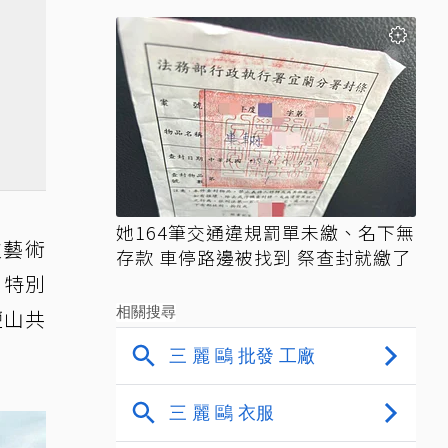
她164筆交通違規罰單未繳、名下無
次藝術
存款 車停路邊被找到 祭查封就繳了
，特別
鹽山共