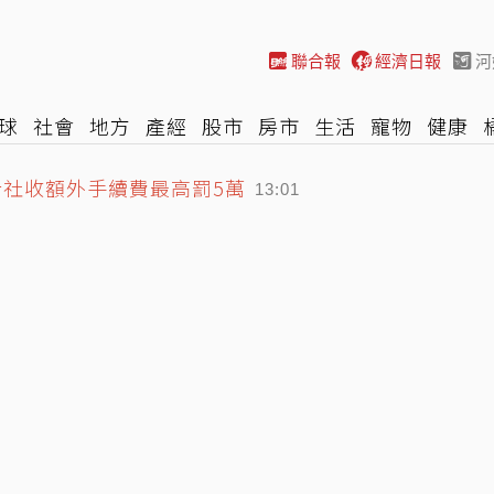
聯合報
經濟日報
河
球
社會
地方
產經
股市
房市
生活
寵物
健康
行社收額外手續費最高罰5萬
A
時尚
汽車
棒球
HBL
遊戲
專題
網誌
女子漾
13:01
成遺產攻防戰關鍵
12:44
設備太頂 塞揚巨投嚇到
13:22