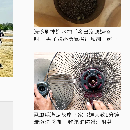
洗碗刷掉進水槽「發出沒聽過怪
叫」 男子鼓起勇氣撈出嗨翻：超可
愛
電風扇滿是灰塵？家事達人教1分鐘
清潔法 多加一物還能防髒汙附著