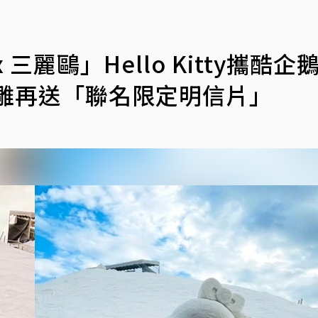
麗鷗」Hello Kitty攜酷企
雕再送「聯名限定明信片」