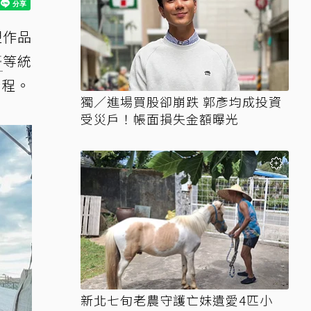
塑作品
哥
等統
行程。
獨／進場買股卻崩跌 郭彥均成投資
受災戶！帳面損失金額曝光
新北七旬老農守護亡妹遺愛4匹小