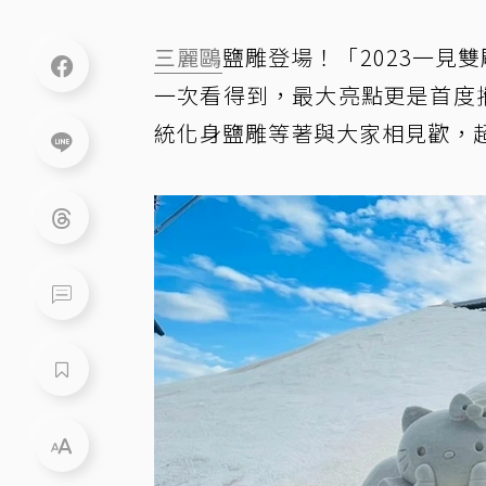
三麗鷗
鹽雕登場！「2023一見
一次看得到，最大亮點更是首度攜手三
統化身鹽雕等著與大家相見歡，