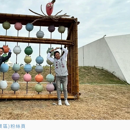
景區)粉絲頁