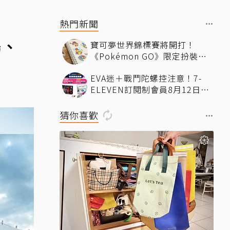
熱門新聞
鵝、
寶可夢世界錦標賽將開打！
《Pokémon GO》限定扮裝皮
卡丘限時登場
EVA迷＋戰鬥陀螺控注意！7-
ELEVEN訂閱制會員8月12日搶
先購限量聯名款
猜你喜歡