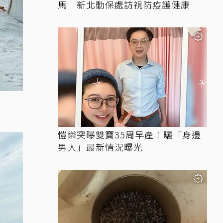
馬 新北動保處訪視防疫護健康
愷樂突曝雙寶35周早產！曬「身邊
男人」最新情況曝光