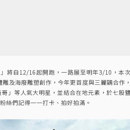
」將自12/16起開跑，一路展至明年3/10，本
鹽雕及海廢雕塑創作，今年更首度與三麗鷗合作
企鵝、蛋黃哥」等人氣大明星，並結合在地元素，於七股
，粉絲們記得一一打卡、拍好拍滿。