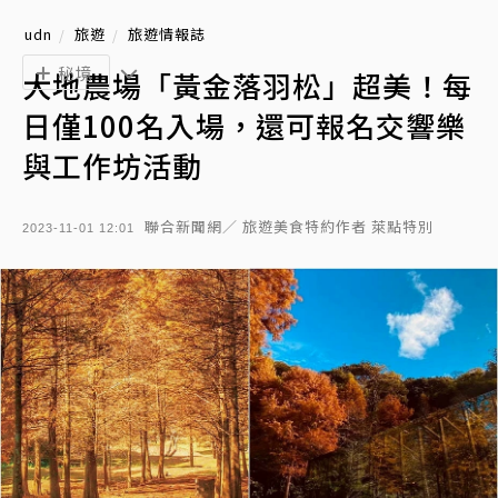
udn
旅遊
旅遊情報誌
秘境
大地農場「黃金落羽松」超美！每
日僅100名入場，還可報名交響樂
與工作坊活動
聯合新聞網／ 旅遊美食特約作者 萊點特別
2023-11-01 12:01