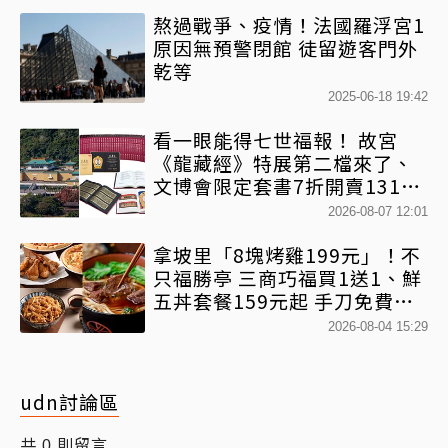
熬過戰爭、疫情！法國羅浮宮1
原因無預警閉館 徒留遊客門外
乾等
2025-06-18 19:42
看一眼能得七世福報！ 故宮
《龍藏經》特展第二檔來了、
文博會限定套書7折開賣131萬
網驚：貧窮限制想像
2026-08-07 12:01
拿坡里「8塊烤雞199元」！不
只福勝亭 三商巧福買1送1、鮮
五丼套餐159元起 手刀免費領
優惠
2026-08-04 15:29
udn討論區
共
則留言
0