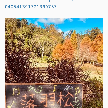
040541391721380757