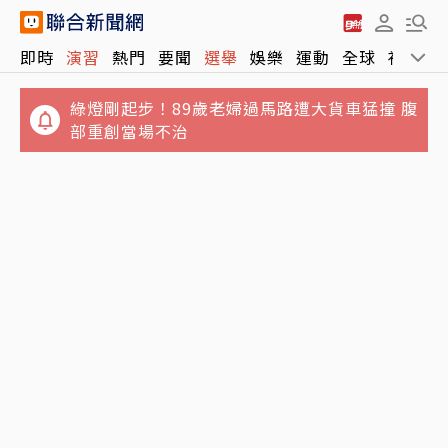
綠燈剛起步！89歲老婦過馬路遭大貨車猛撞 腹
即時
演習
熱門
要聞
選舉
娛樂
運動
全球
社會
部重創當場不治
台股量縮跌170點收44,225點失守季線 台積電
收高5元
管爺阿甘路／管中閔有3個學術遺憾 用人生後
消寫下終章