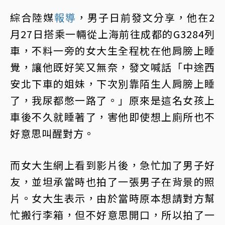
綜合陸媒
報導
，男子日前發文分享，他在2
月27日搭乘一輛從上海前往成都的G3284列
車，不料一旁的女大生全程枕在他肩膀上睡
覺，讓他既好笑又無奈，發文喊話「中途西
安北下車的姐妹，下次別靠陌生人肩膀上睡
了，我尿都憋一路了。」原來是這名女孩上
車後不久就睡著了，害他即使想上廁所也不
好意思叫醒對方。
而女大生網上看到影片後，急忙加了男子好
友，並坦承當時也拍了一張男子在背景的照
片。女大生表示，由於當時原本想請對方幫
忙搬行李箱，但不好意思開口，所以拍了一