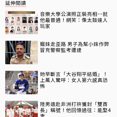
延伸閱讀
音樂大學公演照正裝亮相…就
他最普通！網笑：像太鼓達人
玩家
寵妹走歪路 男子為幫小妹作弊
冒充警察監考遭逮
她早斷言「大谷翔平結婚」！
上萬人驚呼：女人第六感真恐
怖
陸男遠赴非洲打拚獲封「雙酋
長」稱號！他回憶過往：能娶4
妻