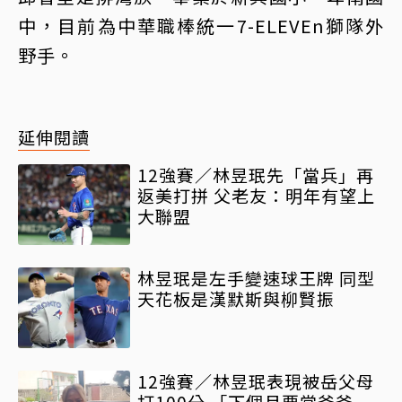
中，目前為中華職棒統一7-ELEVEn獅隊外
野手。
延伸閱讀
12強賽／林昱珉先「當兵」再
返美打拼 父老友：明年有望上
大聯盟
林昱珉是左手變速球王牌 同型
天花板是漢默斯與柳賢振
12強賽／林昱珉表現被岳父母
打100分 「下個月要當爸爸