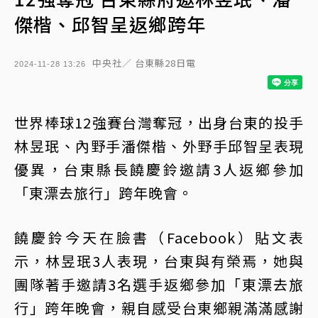
傑楷、邱智呈返鄉跨年
中央社／ 台東縣28日電
2024-11-28 13:26
世界棒球12強賽台灣奪冠，出身台東的投手
林昱珉、內野手潘傑楷、外野手邱智呈表現
優異，台東縣長饒慶鈴邀請3人返鄉參加
「東漂去旅行」跨年晚會。
饒慶鈴今天在臉書（Facebook）貼文表
示，林昱珉3人表現，台東與有榮焉，她與
團隊著手邀請3名選手返鄉參加「東漂去旅
行」跨年晚會，親自感受台東鄉親滿滿感謝