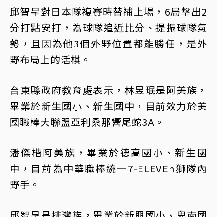
邱智呈對日本隊複賽時替補上場，6局擊出2
分打點安打，為球隊追近比分、提振球隊氣
勢，且因為他3個外野位置都能勝任，是外
野布局上的活棋。
台東縣政府教育處表示，林昱珉是阿美族，
畢業於新生國小、新生國中，目前效力於美
國職棒大聯盟亞利桑那響尾蛇3A。
潘傑楷阿美族，畢業於德高國小、新生國
中，目前為中華職棒統一7-ELEVEn獅隊內
野手。
邱智呈是排灣族，畢業於新興國小、卑南國