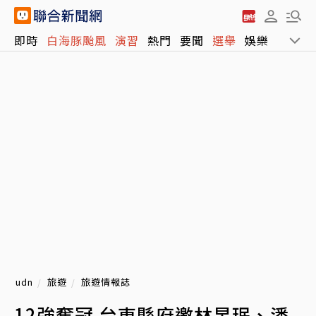
即時
白海豚颱風
演習
熱門
要聞
選舉
娛樂
運動
udn
旅遊
旅遊情報誌
12強奪冠 台東縣府邀林昱珉、潘