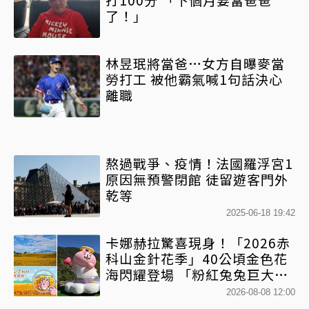
了！」
林昱珉將當爸…女方自曝麥當
勞打工 被他霸氣喊1句話決心
離職
熬過戰爭、疫情！法國羅浮宮1
原因無預警閉館 徒留遊客門外
乾等
2025-06-18 19:42
卡娜赫拉驚喜現身！「2026赤
科山金針花季」40公頃金色花
海閃耀登場 「粉紅兔兔巨大氣
球+超狂500樂遊券」快追
2026-08-08 12:00