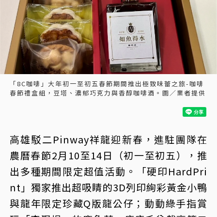
「8C咖啡」大年初一至初五春節期間推出極致味蕾之旅-咖啡
春節禮盒組，豆塔、濃郁巧克力與香醇咖啡酒。圖／業者提供
高雄駁二Pinway祥龍迎新春，進駐團隊在
農曆春節2月10至14日（初一至初五），推
出多種期間限定超值活動。「硬印HardPri
nt」獨家推出超吸睛的3D列印絢彩黃金小鴨
與龍年限定珍藏Q版龍公仔；動動綠手指賞