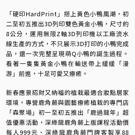
「硬印HardPrint」搭上黃色小鴨風潮，初
二至初五推出3D列印雙色黃金小鴨，尺寸約
8公分，運用無限Z軸3D列印機以工廠流水
線生產的方式，不只展示3D打印的小鴨完成
品，還一次完整呈現萌Q小鴨的誕生過程。
看著一隻隻黃金小鴨在輸送帶上緩緩「漫
游」前進，十足可愛又療癒。
新春應景招財又納福的植栽最適合妝點居家
環境，專營鹿角蕨與園藝療癒植栽的專門店
「森聚場」初一至初五推出「鹿過龍年」超
值優惠活動，深綠龍鹿角蕨上版課程活動價
每人999元、深綠龍鹿角蕨門牌客製享88