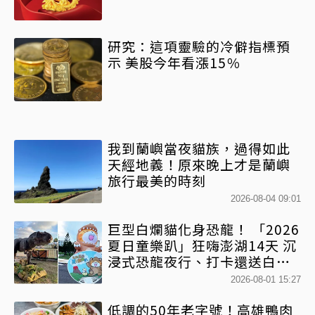
研究：這項靈驗的冷僻指標預
示 美股今年看漲15％
我到蘭嶼當夜貓族，過得如此
天經地義！原來晚上才是蘭嶼
旅行最美的時刻
2026-08-04 09:01
巨型白爛貓化身恐龍！ 「2026
夏日童樂趴」狂嗨澎湖14天 沉
浸式恐龍夜行、打卡還送白爛
貓扇
2026-08-01 15:27
低調的50年老字號！高雄鴨肉