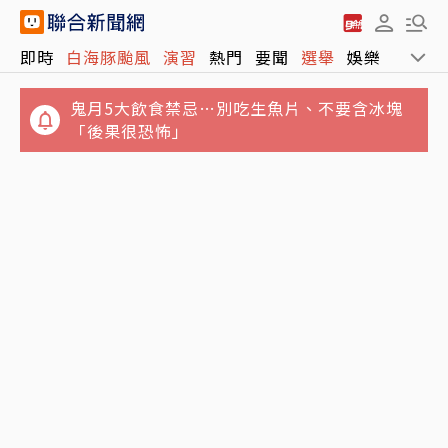
即時
白海豚颱風
演習
熱門
要聞
選舉
娛樂
運動
鬼月5大飲食禁忌…別吃生魚片、不要含冰塊
「後果很恐怖」
果乾取代糖果是進步、取代水果卻是退步！營
養師揭果乾堅果常見健康陷阱