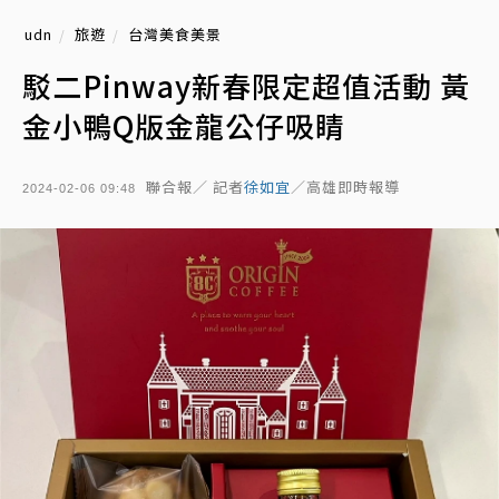
udn
旅遊
台灣美食美景
駁二Pinway新春限定超值活動 黃
金小鴨Q版金龍公仔吸睛
聯合報／ 記者
徐如宜
／高雄即時報導
2024-02-06 09:48