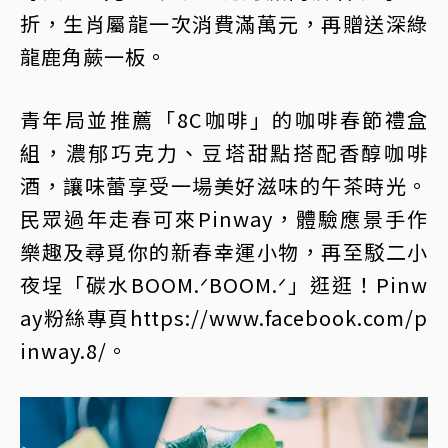
折，生肖屬龍一次消費滿萬元，再贈送深綠
龍鹿角蕨一板。
青年局並推薦「8C咖啡」的咖啡春節禮盒
組，濃郁巧克力、豆塔甜點搭配香醇咖啡
酒，讓味蕾享受一場美好滋味的午茶時光。
民眾過年走春可來Pinway，體驗應景手作
樂趣及尋覓你的新春幸運小物，再至駁二小
夜埕「碳水BOOM.ᐟBOOM.ᐟ」逛逛！Pinw
ay粉絲專頁https://www.facebook.com/p
inway.8/。