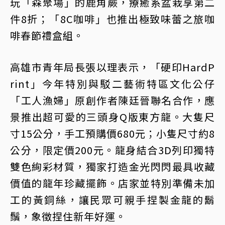
玩「森聚場」的鹿角蕨，療癒系盆栽享第二
件8折；「8C咖啡」也推出極致味蕾之旅咖
啡春節禮盒組。
高雄市青年局長張以理表示，「硬印HardP
rint」今年特別與駁二藝術特區文化公仔
「工人漁婦」原創作者陳廷晉聯名合作，應
景推出超可愛的三頭身Q版東方龍。大隻尺
寸15公分，手工預購價680元；小隻尺寸約8
公分，限定價200元。龍身結合3D列印獨特
雙色絢彩材質，獨家打造金光閃閃最具收藏
價值的龍年珍藏擺飾。店家並特別準備未加
工的黃銅絲，讓民眾可親手捏製金龍的鬍
鬚，象徵捏住新年好運。