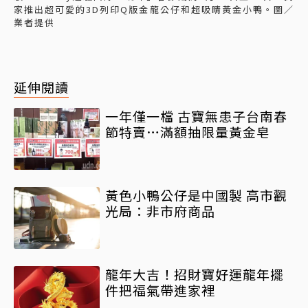
家推出超可愛的3D列印Q版金龍公仔和超吸睛黃金小鴨。圖／
業者提供
延伸閱讀
一年僅一檔 古寶無患子台南春
節特賣…滿額抽限量黃金皂
黃色小鴨公仔是中國製 高市觀
光局：非市府商品
龍年大吉！招財寶好運龍年擺
件把福氣帶進家裡