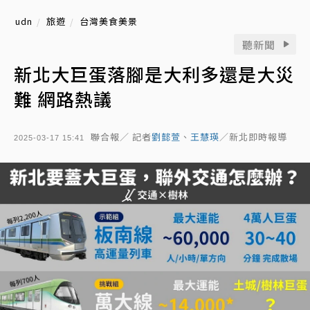
udn
旅遊
台灣美食美景
聽新聞
新北大巨蛋落腳是大利多還是大災
難 網路熱議
聯合報／ 記者
劉懿萱
、
王慧瑛
／新北即時報導
2025-03-17 15:41