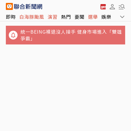
即時
白海豚颱風
演習
熱門
要聞
選舉
娛樂
運動
統一BEING裸退沒人接手 健身市場進入「雙雄
爭霸」
台玻夫人徐莉玲稱長子因童年陰影抑鬱亡 兒媳
阿堯的告白（下）／父：進戒毒村不是放棄你
譚以欣出聲打臉了
是我們選擇不再一起沉沒