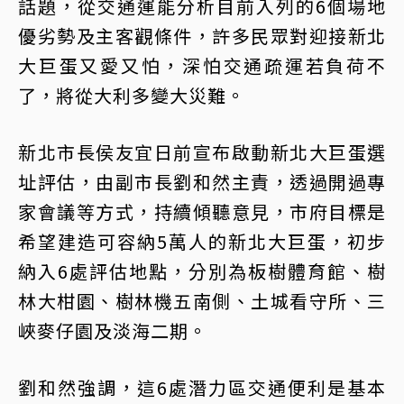
話題，從交通運能分析目前入列的6個場地
優劣勢及主客觀條件，許多民眾對迎接新北
大巨蛋又愛又怕，深怕交通疏運若負荷不
了，將從大利多變大災難。
新北市長侯友宜日前宣布啟動新北大巨蛋選
址評估，由副市長劉和然主責，透過開過專
家會議等方式，持續傾聽意見，市府目標是
希望建造可容納5萬人的新北大巨蛋，初步
納入6處評估地點，分別為板樹體育館、樹
林大柑園、樹林機五南側、土城看守所、三
峽麥仔園及淡海二期。
劉和然強調，這6處潛力區交通便利是基本