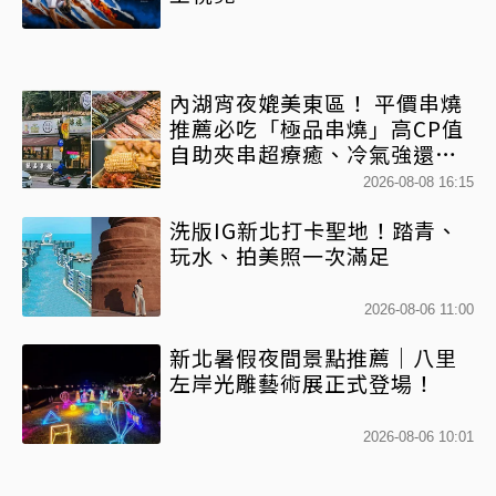
內湖宵夜媲美東區！ 平價串燒
推薦必吃「極品串燒」高CP值
自助夾串超療癒、冷氣強還不
限時內用
2026-08-08 16:15
洗版IG新北打卡聖地！踏青、
玩水、拍美照一次滿足
2026-08-06 11:00
新北暑假夜間景點推薦｜八里
左岸光雕藝術展正式登場！
2026-08-06 10:01