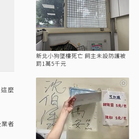
新北小狗墜樓死亡 飼主未設防護被
罰1萬5千元
是這麼
及業者
。