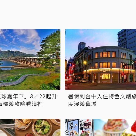
球嘉年華」8／22起升
暑假到台中入住特色文創旅
海暢遊攻略看這裡
度漫遊舊城