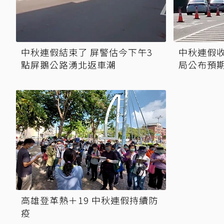
中秋連假結束了 屏警估今下午3
中秋連假收
點屏鵝公路湧北返車潮
局公布預
高雄登革熱＋19 中秋連假持續防
疫