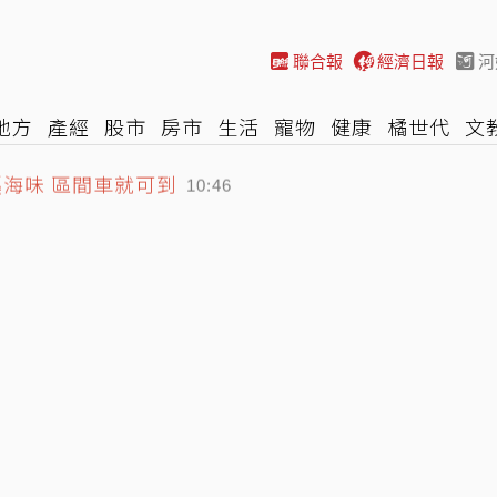
聯合報
經濟日報
河
地方
產經
股市
房市
生活
寵物
健康
橘世代
文
海味 區間車就可到
尚
汽車
棒球
HBL
遊戲
專題
網誌
女子漾
陽光
10:46
分發海警 最新路徑曝光
10:40
跳空漲停創天價 南俊國際同步亮燈
10:58