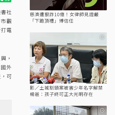
臉書社
慈濟遭狠詐10億！女律師見證嚴
中市觀
「下跪頂禮」博信任
者打電
盡興，
到國外
天，可
影／土城割頸案被害少年名字解禁
楊爸：孩子終可正大光明存在