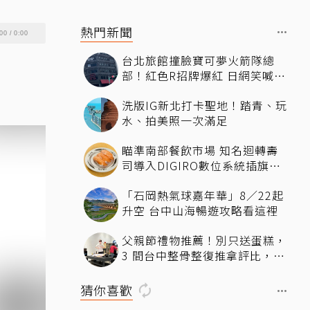
熱門新聞
00
/
0:00
台北旅館撞臉寶可夢火箭隊總
部！紅色R招牌爆紅 日網笑喊：
來台灣住這間
洗版IG新北打卡聖地！踏青、玩
水、拍美照一次滿足
瞄準南部餐飲市場 知名迴轉壽
司導入DIGIRO數位系統插旗台
南
「石岡熱氣球嘉年華」8／22起
升空 台中山海暢遊攻略看這裡
父親節禮物推薦！別只送蛋糕，
3 間台中整骨整復推拿評比，送
爸爸最有感的放鬆體驗
猜你喜歡