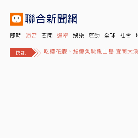
即時
演習
要聞
選舉
娛樂
運動
全球
社會
吃櫻花蝦、鮟鱇魚眺龜山島 宜蘭大溪
雜誌
報時光
倡議+
500輯
轉角國際
NBA
時
白海豚颱風進逼！氣象署下午2時30
快訊
股后川湖毛利率87.42%勝輝達！