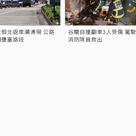
假北返車潮湧現 公路
谷關自撞翻車3人受傷 駕
期壅塞路段
消防隊員救出