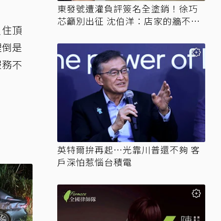
東發號遭灌負評簽名全塗銷！徐巧
芯籲別出征 沈伯洋：店家的牆不需
入住頂
變戰場
理倒是
服務不
英特爾拚再起…光靠川普還不夠 客
戶深怕惹惱台積電