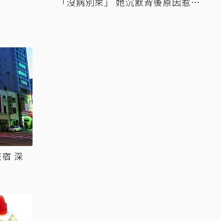
「沒病別來」 她沉默背後原因惹鼻
酸
宿 深