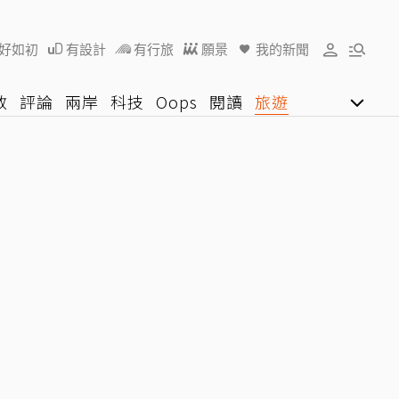
好如初
有設計
有行旅
願景
我的新聞
教
評論
兩岸
科技
Oops
閱讀
旅遊
行動
影音網
U好學