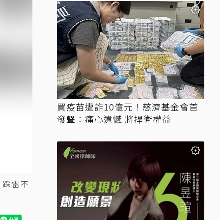
買疫苗遭詐10億元！慈濟基金會首
發聲：痛心遺憾 將捍衛權益
，踩雷不