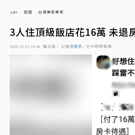
udn
旅遊
台灣美食美景
3人住頂級飯店花16萬 未退
聯合報／ 記者
游振昇
／台中即時報導
2023-10-01 13:49