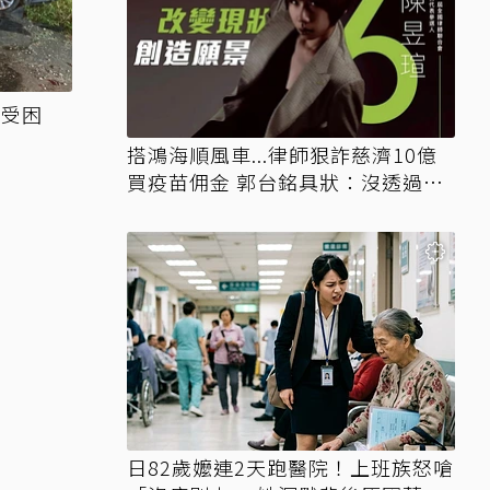
駛受困
搭鴻海順風車...律師狠詐慈濟10億
買疫苗佣金 郭台銘具狀：沒透過仲
介
日82歲嬤連2天跑醫院！上班族怒嗆