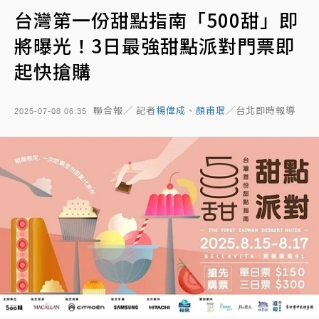
台灣第一份甜點指南「500甜」即
將曝光！3日最強甜點派對門票即
起快搶購
聯合報／ 記者
楊偉成
、
顏甫珉
／台北即時報導
2025-07-08 06:35