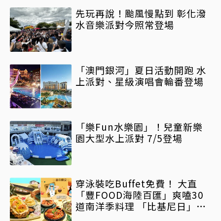
先玩再說！颱風慢點到 彰化潑
水音樂派對今照常登場
「澳門銀河」夏日活動開跑 水
上派對、星級演唱會輪番登場
「樂Fun水樂園」！兒童新樂
園大型水上派對 7/5登場
穿泳裝吃Buffet免費！ 大直
「豐FOOD海陸百匯」爽嗑30
道南洋季料理 「比基尼日」免
費吃 再送夏日派對飲品