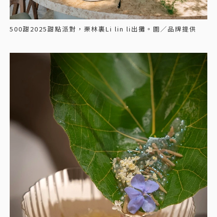
500甜2025甜點派對，栗林裏Li lin li出攤。圖／品牌提供