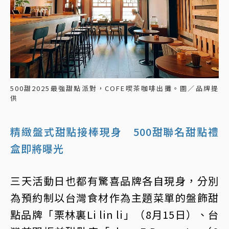
500甜2025最強甜點派對，COFE喫茶咖啡出攤。圖／品牌提
供
精緻盤式甜點接棒現身 500甜聯名甜點禮
盒即將曝光
三天活動日也都有驚喜品牌各自現身，分別
為預約制以台灣食材作為主題菜單的盤飾甜
點品牌「栗林裏Li lin li」（8月15日）、台