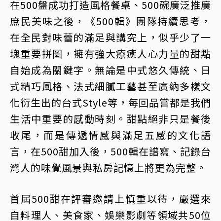
在500盤成功打造風格餐桌、500碗廣泛推廣
庶民美味之後，《500輯》團隊持續思考，
在全民對味蕾的滿足與講究上，似乎少了一
塊重要拼圖，擁有強大療癒人心力量的甜點
自始成為關鍵字。無論是中式悠久傳統、日
式精巧風格、法式細膩工藝甚至廣納多樣文
化衍生出的台式Style等，每回品嘗都是我們
生活中重要的感動時刻。甜點絕非只是餐後
收尾，而是傳遞情感與滿足五感的文化語
言，在500甜加入後，500輯在譜寫、記錄台
灣人的味覺風景與私房記憶上將更為完整。
首屆500甜在評審邀請上慎重以待，嚴選來
自料理人、美食家、娛樂影劇等領域共50位