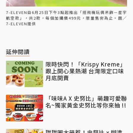
7-ELEVEN自6月25日下午3點起推出「搭飛機玩偶吊飾－星宇
航空款」，共2款，每個加購價499元，限量售完為止。圖／
7-ELEVEN提供
延伸閱讀
限時快閃！「Krispy Kreme」
跟上開心果熱潮 台灣限定口味
月底開賣
「味味A X 史努比」萌趣可愛聯
名~獨家黃金史努比等你來抽 !!
甜甜圈太萌惹！史努比 x 糊塗