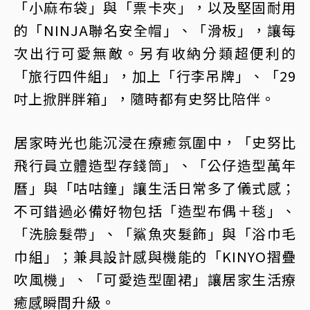
「小麻布袋」與「票卡夾」，以及堅固耐用
的「NINJA聯名安全帽」、「滑板」，讓每
次出行可愛無敵。另有收納分類超便利的
「旅行四件組」，加上「行李吊牌」、「29
吋上掀胖胖箱」，隨時都有史努比陪伴。
居家時光也能沉浸在療癒氛圍中，「史努比
飛行員立體造型存錢筒」、「公仔造型萬年
曆」與「咕咕鐘」讓生活日常多了儀式感；
不可錯過必備好物包括「造型布偶＋毯」、
「洗臉髮帶」、「鯊魚夾髮飾」與「浴巾毛
巾組」；兼具設計感與機能的「KINYO摺疊
吹風機」、「可愛造型圍裙」讓居家生活療
癒感瞬間升級。