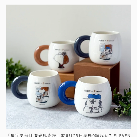
「星宇史努比陶瓷馬克杯」於6月25日凌晨0點起到7-ELEVEN