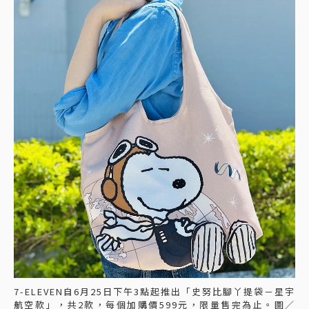
7-ELEVEN自6月25日下午3點起推出「史努比腳丫提袋－星宇
航空款」，共2款，每個加購價599元，限量售完為止。圖／