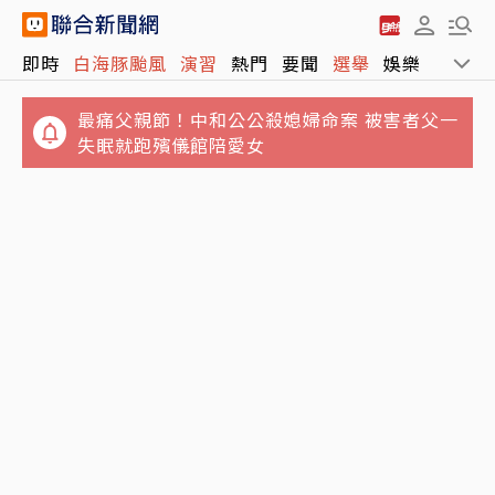
最痛父親節！中和公公殺媳婦命案 被害者父一
即時
白海豚颱風
演習
熱門
要聞
選舉
娛樂
運動
失眠就跑殯儀館陪愛女
2026「王功漁火節」88節登場！千人烤蚵、
海洋音樂會、煙火秀接力登場
白海豚颱風打亂88節！航班停航66架次、39
船班停航